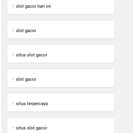
slot gacor hari ini
slot gacor
situs slot gacor
slot gacor
situs terpercaya
situs slot gacor