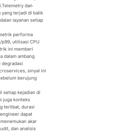
i.Telemetry dan
yang terjadi di balik
dalan layanan setiap
metrik performa
/p99, utilisasi CPU
rik ini memberi
da dalam ambang
i degradasi
roservices, sinyal ini
 sebelum berujung
 setiap kejadian di
pi juga konteks
 terlibat, durasi
 engineer dapat
k menemukan akar
dit, dan analisis