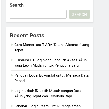
Search
SEARCH
Recent Posts
Cara Memeriksa TIARA4D Link Alternatif yang
Tepat
EDWINSLOT Login dan Panduan Akses Akun
yang Lebih Mudah untuk Pengguna Baru
Panduan Login Edwinslot untuk Menjaga Data
Pribadi
Login Lebah4D Lebih Mudah dengan Data
Akun yang Tepat dan Tersusun Rapi
Lebah4D Login Resmi untuk Pengalaman