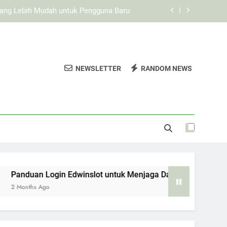
ng Lebih Mudah untuk Pengguna Baru
 Edwinslot untuk Menjaga Data Pribadi
ta Akun yang Tepat dan Tersusun Rapi
NEWSLETTER
RANDOM NEWS
sa TIARA4D Link Alternatif yang Tepat
ng Lebih Mudah untuk Pengguna Baru
 Inovatif Untuk Kebutuhan Industri Anda.
 Edwinslot untuk Menjaga Data Pribadi
ta Akun yang Tepat dan Tersusun Rapi
an Login Edwinslot untuk Menjaga Data Pribadi
Login L
s Ago
2 Months 