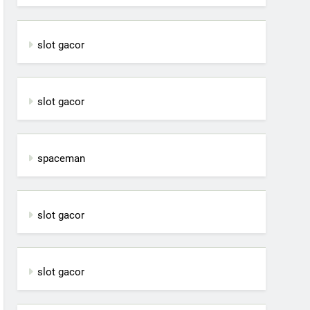
slot gacor
slot gacor
spaceman
slot gacor
slot gacor