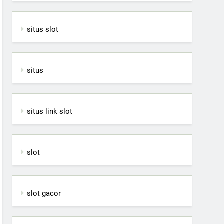
situs slot
situs
situs link slot
slot
slot gacor