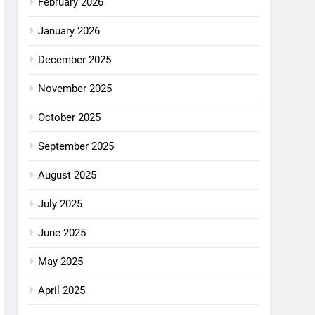
February 2026
January 2026
December 2025
November 2025
October 2025
September 2025
August 2025
July 2025
June 2025
May 2025
April 2025