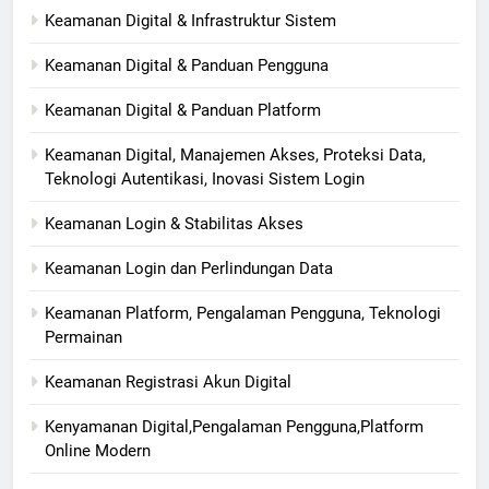
Keamanan Digital & Infrastruktur Sistem
Keamanan Digital & Panduan Pengguna
Keamanan Digital & Panduan Platform
Keamanan Digital, Manajemen Akses, Proteksi Data,
Teknologi Autentikasi, Inovasi Sistem Login
Keamanan Login & Stabilitas Akses
Keamanan Login dan Perlindungan Data
Keamanan Platform, Pengalaman Pengguna, Teknologi
Permainan
Keamanan Registrasi Akun Digital
Kenyamanan Digital,Pengalaman Pengguna,Platform
Online Modern