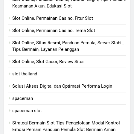
Keamanan Akun, Edukasi Slot
Slot Online, Permainan Casino, Fitur Slot
Slot Online, Permainan Casino, Tema Slot
Slot Online, Situs Resmi, Panduan Pemula, Server Stabil,
Tips Bermain, Layanan Pelanggan
Slot Online, Slot Gacor, Review Situs
slot thailand
Solusi Akses Digital dan Optimasi Performa Login
spaceman
spaceman slot
Strategi Bermain Slot Tips Pengelolaan Modal Kontrol
Emosi Pemain Panduan Pemula Slot Bermain Aman