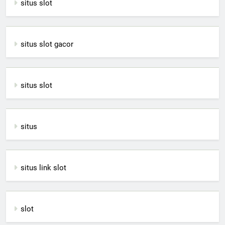
situs slot
situs slot gacor
situs slot
situs
situs link slot
slot