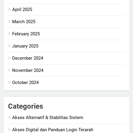
April 2025
March 2025
February 2025
January 2025
December 2024
November 2024
October 2024
Categories
Akses Alternatif & Stabilitas Sistem
Akses Digital dan Panduan Login Terarah