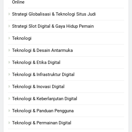
Online
Strategi Globalisasi & Teknologi Situs Judi
Strategi Slot Digital & Gaya Hidup Pemain
Teknologi
Teknologi & Desain Antarmuka
Teknologi & Etika Digital
Teknologi & Infrastruktur Digital
Teknologi & Inovasi Digital
Teknologi & Keberlanjutan Digital
Teknologi & Panduan Pengguna
Teknologi & Permainan Digital