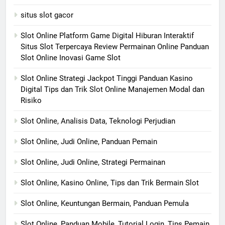
situs slot gacor
Slot Online Platform Game Digital Hiburan Interaktif
Situs Slot Terpercaya Review Permainan Online Panduan
Slot Online Inovasi Game Slot
Slot Online Strategi Jackpot Tinggi Panduan Kasino
Digital Tips dan Trik Slot Online Manajemen Modal dan
Risiko
Slot Online, Analisis Data, Teknologi Perjudian
Slot Online, Judi Online, Panduan Pemain
Slot Online, Judi Online, Strategi Permainan
Slot Online, Kasino Online, Tips dan Trik Bermain Slot
Slot Online, Keuntungan Bermain, Panduan Pemula
Slot Online, Panduan Mobile, Tutorial Login, Tips Pemain,