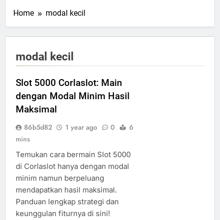
Home
modal kecil
modal kecil
Slot 5000 Corlaslot: Main
dengan Modal Minim Hasil
Maksimal
86b5d82
1 year ago
0
6
mins
Temukan cara bermain Slot 5000
di Corlaslot hanya dengan modal
minim namun berpeluang
mendapatkan hasil maksimal.
Panduan lengkap strategi dan
keunggulan fiturnya di sini!