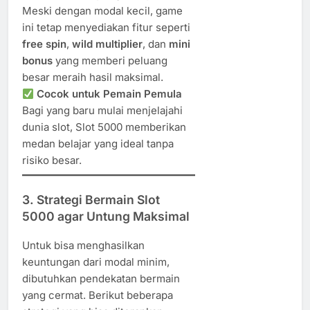
Meski dengan modal kecil, game
ini tetap menyediakan fitur seperti
free spin
,
wild multiplier
, dan
mini
bonus
yang memberi peluang
besar meraih hasil maksimal.
Cocok untuk Pemain Pemula
Bagi yang baru mulai menjelajahi
dunia slot, Slot 5000 memberikan
medan belajar yang ideal tanpa
risiko besar.
3.
Strategi Bermain Slot
5000 agar Untung Maksimal
Untuk bisa menghasilkan
keuntungan dari modal minim,
dibutuhkan pendekatan bermain
yang cermat. Berikut beberapa