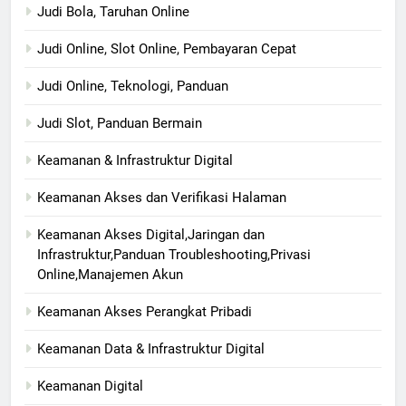
Judi Bola, Taruhan Online
Judi Online, Slot Online, Pembayaran Cepat
Judi Online, Teknologi, Panduan
Judi Slot, Panduan Bermain
Keamanan & Infrastruktur Digital
Keamanan Akses dan Verifikasi Halaman
Keamanan Akses Digital,Jaringan dan
Infrastruktur,Panduan Troubleshooting,Privasi
Online,Manajemen Akun
Keamanan Akses Perangkat Pribadi
Keamanan Data & Infrastruktur Digital
Keamanan Digital