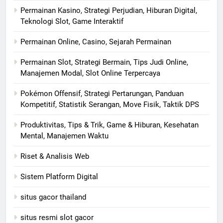
Permainan Kasino, Strategi Perjudian, Hiburan Digital,
Teknologi Slot, Game Interaktif
Permainan Online, Casino, Sejarah Permainan
Permainan Slot, Strategi Bermain, Tips Judi Online,
Manajemen Modal, Slot Online Terpercaya
Pokémon Offensif, Strategi Pertarungan, Panduan
Kompetitif, Statistik Serangan, Move Fisik, Taktik DPS
Produktivitas, Tips & Trik, Game & Hiburan, Kesehatan
Mental, Manajemen Waktu
Riset & Analisis Web
Sistem Platform Digital
situs gacor thailand
situs resmi slot gacor