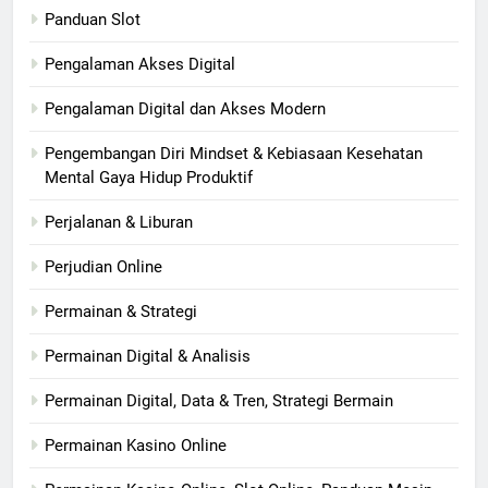
Panduan Slot
Pengalaman Akses Digital
Pengalaman Digital dan Akses Modern
Pengembangan Diri Mindset & Kebiasaan Kesehatan
Mental Gaya Hidup Produktif
Perjalanan & Liburan
Perjudian Online
Permainan & Strategi
Permainan Digital & Analisis
Permainan Digital, Data & Tren, Strategi Bermain
Permainan Kasino Online