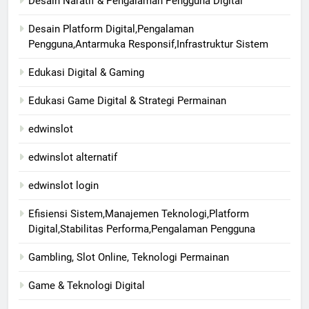
Desain Naratif & Pengalaman Pengguna Digital
Desain Platform Digital,Pengalaman
Pengguna,Antarmuka Responsif,Infrastruktur Sistem
Edukasi Digital & Gaming
Edukasi Game Digital & Strategi Permainan
edwinslot
edwinslot alternatif
edwinslot login
Efisiensi Sistem,Manajemen Teknologi,Platform
Digital,Stabilitas Performa,Pengalaman Pengguna
Gambling, Slot Online, Teknologi Permainan
Game & Teknologi Digital