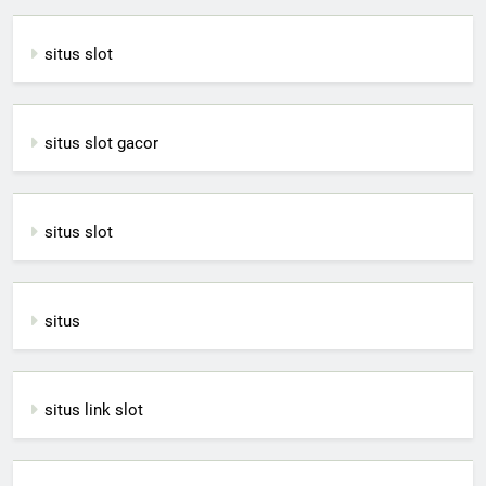
situs slot
situs slot gacor
situs slot
situs
situs link slot