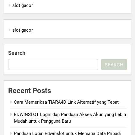
slot gacor
slot gacor
Search
SEARCH
Recent Posts
Cara Memeriksa TIARA4D Link Alternatif yang Tepat
EDWINSLOT Login dan Panduan Akses Akun yang Lebih
Mudah untuk Pengguna Baru
Panduan Login Edwinslot untuk Menjaga Data Pribadi