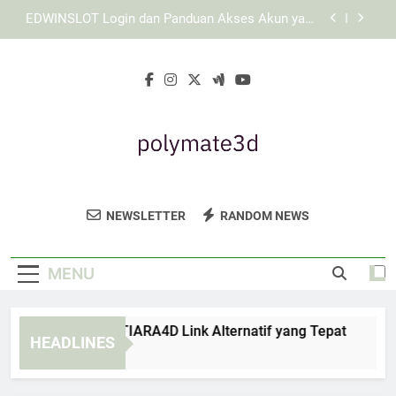
Skip
Panduan Login Edwinslot untuk Menjaga Data
to
Pribadi
content
Login Lebah4D Lebih Mudah dengan Data Akun
yang Tepat dan Tersusun Rapi
Cara Memeriksa TIARA4D Link Alternatif yang
Tepat
EDWINSLOT Login dan Panduan Akses Akun yang
Lebih Mudah untuk Pengguna Baru
Panduan Login Edwinslot untuk Menjaga Data
Pribadi
Polymate 3D
Dapatkan Solusi Cetak 3D Berkualitas
Login Lebah4D Lebih Mudah dengan Data Akun
NEWSLETTER
RANDOM NEWS
yang Tepat dan Tersusun Rapi
Tinggi Dari Polymate 3D. Teknologi Inovatif
Untuk Kebutuhan Industri Anda.
MENU
ra Memeriksa TIARA4D Link Alternatif yang Tepat
EDWI
HEADLINES
Weeks Ago
1 Mon