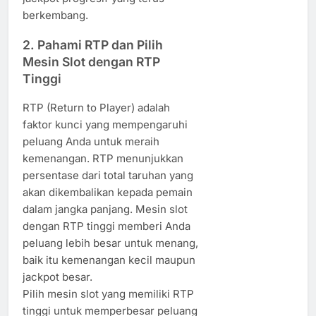
berkembang.
2.
Pahami RTP dan Pilih
Mesin Slot dengan RTP
Tinggi
RTP (Return to Player) adalah
faktor kunci yang mempengaruhi
peluang Anda untuk meraih
kemenangan. RTP menunjukkan
persentase dari total taruhan yang
akan dikembalikan kepada pemain
dalam jangka panjang. Mesin slot
dengan RTP tinggi memberi Anda
peluang lebih besar untuk menang,
baik itu kemenangan kecil maupun
jackpot besar.
Pilih mesin slot yang memiliki RTP
tinggi untuk memperbesar peluang