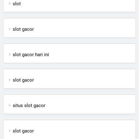
slot
slot gacor
slot gacor hari ini
slot gacor
situs slot gacor
slot gacor