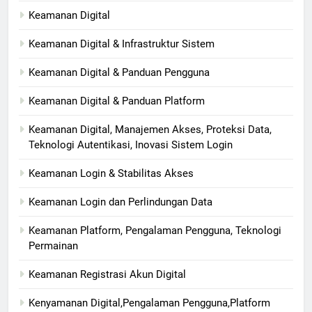
Keamanan Digital
Keamanan Digital & Infrastruktur Sistem
Keamanan Digital & Panduan Pengguna
Keamanan Digital & Panduan Platform
Keamanan Digital, Manajemen Akses, Proteksi Data,
Teknologi Autentikasi, Inovasi Sistem Login
Keamanan Login & Stabilitas Akses
Keamanan Login dan Perlindungan Data
Keamanan Platform, Pengalaman Pengguna, Teknologi
Permainan
Keamanan Registrasi Akun Digital
Kenyamanan Digital,Pengalaman Pengguna,Platform