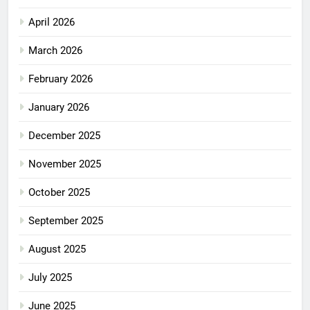
April 2026
March 2026
February 2026
January 2026
December 2025
November 2025
October 2025
September 2025
August 2025
July 2025
June 2025