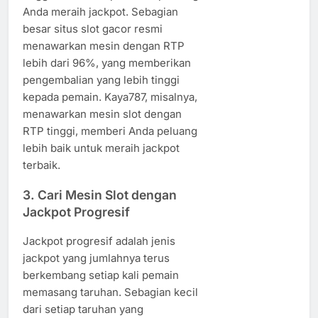
Anda meraih jackpot. Sebagian
besar situs slot gacor resmi
menawarkan mesin dengan RTP
lebih dari 96%, yang memberikan
pengembalian yang lebih tinggi
kepada pemain. Kaya787, misalnya,
menawarkan mesin slot dengan
RTP tinggi, memberi Anda peluang
lebih baik untuk meraih jackpot
terbaik.
3.
Cari Mesin Slot dengan
Jackpot Progresif
Jackpot progresif adalah jenis
jackpot yang jumlahnya terus
berkembang setiap kali pemain
memasang taruhan. Sebagian kecil
dari setiap taruhan yang