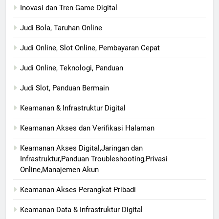
Inovasi dan Tren Game Digital
Judi Bola, Taruhan Online
Judi Online, Slot Online, Pembayaran Cepat
Judi Online, Teknologi, Panduan
Judi Slot, Panduan Bermain
Keamanan & Infrastruktur Digital
Keamanan Akses dan Verifikasi Halaman
Keamanan Akses Digital,Jaringan dan
Infrastruktur,Panduan Troubleshooting,Privasi
Online,Manajemen Akun
Keamanan Akses Perangkat Pribadi
Keamanan Data & Infrastruktur Digital