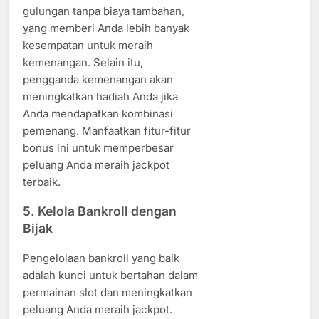
gulungan tanpa biaya tambahan,
yang memberi Anda lebih banyak
kesempatan untuk meraih
kemenangan. Selain itu,
pengganda kemenangan akan
meningkatkan hadiah Anda jika
Anda mendapatkan kombinasi
pemenang. Manfaatkan fitur-fitur
bonus ini untuk memperbesar
peluang Anda meraih jackpot
terbaik.
5.
Kelola Bankroll dengan
Bijak
Pengelolaan bankroll yang baik
adalah kunci untuk bertahan dalam
permainan slot dan meningkatkan
peluang Anda meraih jackpot.