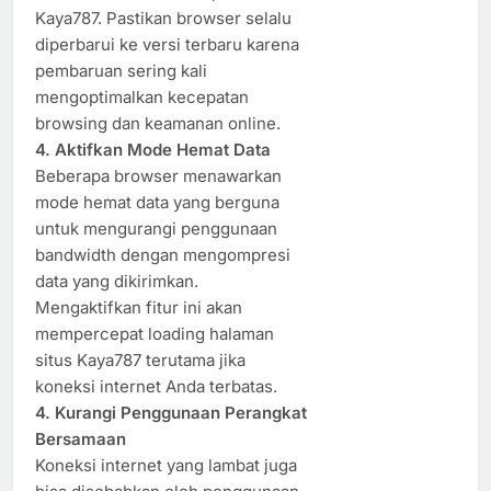
Kaya787. Pastikan browser selalu
diperbarui ke versi terbaru karena
pembaruan sering kali
mengoptimalkan kecepatan
browsing dan keamanan online.
4. Aktifkan Mode Hemat Data
Beberapa browser menawarkan
mode hemat data yang berguna
untuk mengurangi penggunaan
bandwidth dengan mengompresi
data yang dikirimkan.
Mengaktifkan fitur ini akan
mempercepat loading halaman
situs Kaya787 terutama jika
koneksi internet Anda terbatas.
4. Kurangi Penggunaan Perangkat
Bersamaan
Koneksi internet yang lambat juga