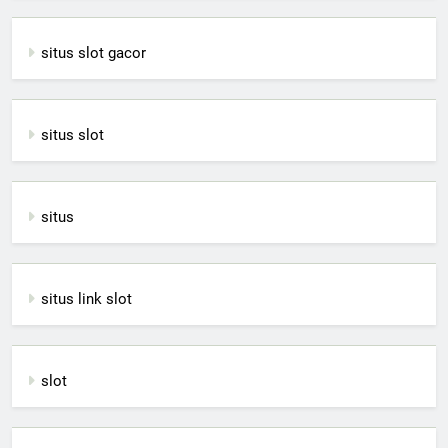
situs slot gacor
situs slot
situs
situs link slot
slot