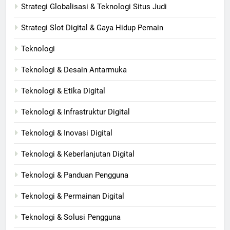
Strategi Globalisasi & Teknologi Situs Judi
Strategi Slot Digital & Gaya Hidup Pemain
Teknologi
Teknologi & Desain Antarmuka
Teknologi & Etika Digital
Teknologi & Infrastruktur Digital
Teknologi & Inovasi Digital
Teknologi & Keberlanjutan Digital
Teknologi & Panduan Pengguna
Teknologi & Permainan Digital
Teknologi & Solusi Pengguna