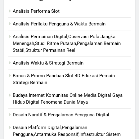
Analisis Performa Slot
Analisis Perilaku Pengguna & Waktu Bermain
Analisis Permainan Digital,Observasi Pola Jangka
Menengah,Studi Ritme Putaran,Pengalaman Bermain
Stabil,Struktur Permainan Reel
Analisis Waktu & Strategi Bermain
Bonus & Promo Panduan Slot 4D Edukasi Pemain
Strategi Bermain
Budaya Internet Komunitas Online Media Digital Gaya
Hidup Digital Fenomena Dunia Maya
Desain Naratif & Pengalaman Pengguna Digital
Desain Platform Digital,Pengalaman
Pengguna,Antarmuka Responsif,Infrastruktur Sistem