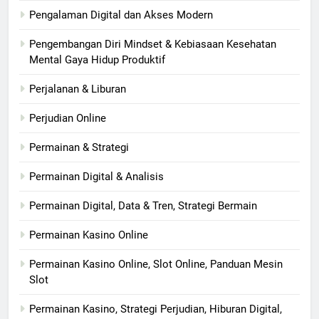
Pengalaman Digital dan Akses Modern
Pengembangan Diri Mindset & Kebiasaan Kesehatan
Mental Gaya Hidup Produktif
Perjalanan & Liburan
Perjudian Online
Permainan & Strategi
Permainan Digital & Analisis
Permainan Digital, Data & Tren, Strategi Bermain
Permainan Kasino Online
Permainan Kasino Online, Slot Online, Panduan Mesin
Slot
Permainan Kasino, Strategi Perjudian, Hiburan Digital,