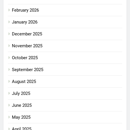
February 2026
January 2026
December 2025
November 2025
October 2025
September 2025
August 2025
July 2025
June 2025
May 2025
April 2025