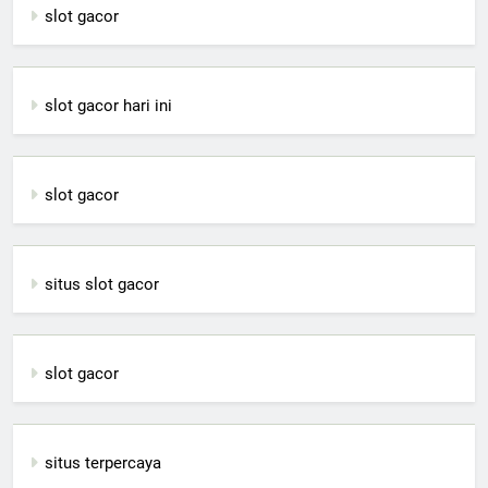
slot gacor
slot gacor hari ini
slot gacor
situs slot gacor
slot gacor
situs terpercaya