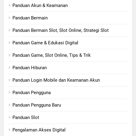
Panduan Akun & Keamanan
Panduan Bermain
Panduan Bermain Slot, Slot Online, Strategi Slot
Panduan Game & Edukasi Digital
Panduan Game, Slot Online, Tips & Trik
Panduan Hiburan
Panduan Login Mobile dan Keamanan Akun
Panduan Pengguna
Panduan Pengguna Baru
Panduan Slot
Pengalaman Akses Digital