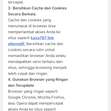
tercepat.
3. Bersihkan Cache dan Cookies
Secara Berkala
Cache dan cookies yang
menumpuk di browser bisa
memperlambat akses Anda ke
situs seperti
kaya787 link
alternatif.
Bersihkan cache dan
cookies secara rutin untuk
memastikan browser Anda selalu
mendapatkan versi terbaru dari
situs, sehingga browsing menjadi
lebih cepat dan ringan.
4. Gunakan Browser yang Ringan
dan Terupdate
Browser yang ringan seperti
Google Chrome, Mozilla Firefox,
atau Opera dapat mempercepat
akses Anda ke situs seperti