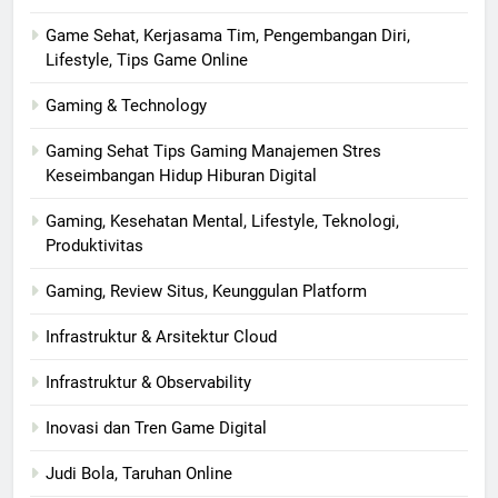
Game Sehat, Kerjasama Tim, Pengembangan Diri,
Lifestyle, Tips Game Online
Gaming & Technology
Gaming Sehat Tips Gaming Manajemen Stres
Keseimbangan Hidup Hiburan Digital
Gaming, Kesehatan Mental, Lifestyle, Teknologi,
Produktivitas
Gaming, Review Situs, Keunggulan Platform
Infrastruktur & Arsitektur Cloud
Infrastruktur & Observability
Inovasi dan Tren Game Digital
Judi Bola, Taruhan Online