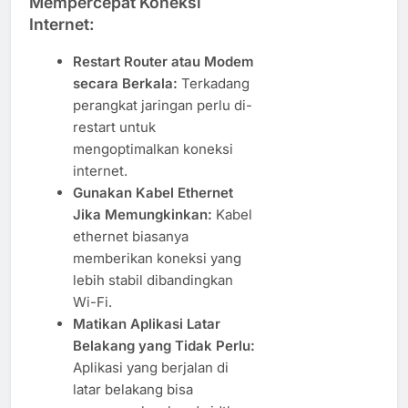
Mempercepat Koneksi
Internet:
Restart Router atau Modem
secara Berkala:
Terkadang
perangkat jaringan perlu di-
restart untuk
mengoptimalkan koneksi
internet.
Gunakan Kabel Ethernet
Jika Memungkinkan:
Kabel
ethernet biasanya
memberikan koneksi yang
lebih stabil dibandingkan
Wi-Fi.
Matikan Aplikasi Latar
Belakang yang Tidak Perlu:
Aplikasi yang berjalan di
latar belakang bisa