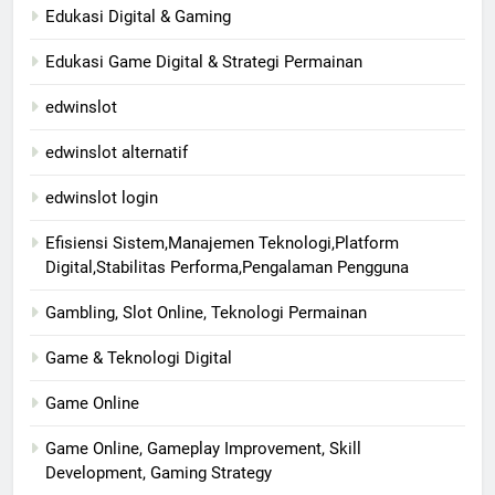
Edukasi Digital & Gaming
Edukasi Game Digital & Strategi Permainan
edwinslot
edwinslot alternatif
edwinslot login
Efisiensi Sistem,Manajemen Teknologi,Platform
Digital,Stabilitas Performa,Pengalaman Pengguna
Gambling, Slot Online, Teknologi Permainan
Game & Teknologi Digital
Game Online
Game Online, Gameplay Improvement, Skill
Development, Gaming Strategy