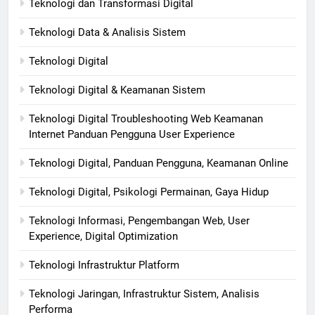
Teknologi dan Transformasi Digital
Teknologi Data & Analisis Sistem
Teknologi Digital
Teknologi Digital & Keamanan Sistem
Teknologi Digital Troubleshooting Web Keamanan
Internet Panduan Pengguna User Experience
Teknologi Digital, Panduan Pengguna, Keamanan Online
Teknologi Digital, Psikologi Permainan, Gaya Hidup
Teknologi Informasi, Pengembangan Web, User
Experience, Digital Optimization
Teknologi Infrastruktur Platform
Teknologi Jaringan, Infrastruktur Sistem, Analisis
Performa