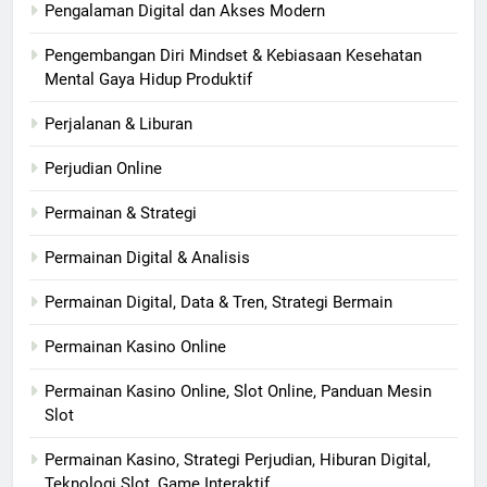
Pengalaman Digital dan Akses Modern
Pengembangan Diri Mindset & Kebiasaan Kesehatan
Mental Gaya Hidup Produktif
Perjalanan & Liburan
Perjudian Online
Permainan & Strategi
Permainan Digital & Analisis
Permainan Digital, Data & Tren, Strategi Bermain
Permainan Kasino Online
Permainan Kasino Online, Slot Online, Panduan Mesin
Slot
Permainan Kasino, Strategi Perjudian, Hiburan Digital,
Teknologi Slot, Game Interaktif