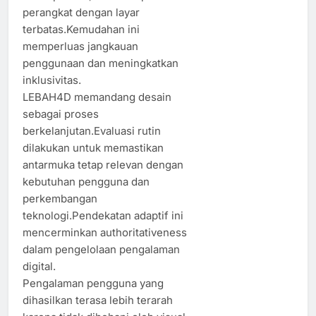
perangkat dengan layar
terbatas.Kemudahan ini
memperluas jangkauan
penggunaan dan meningkatkan
inklusivitas.
LEBAH4D memandang desain
sebagai proses
berkelanjutan.Evaluasi rutin
dilakukan untuk memastikan
antarmuka tetap relevan dengan
kebutuhan pengguna dan
perkembangan
teknologi.Pendekatan adaptif ini
mencerminkan authoritativeness
dalam pengelolaan pengalaman
digital.
Pengalaman pengguna yang
dihasilkan terasa lebih terarah