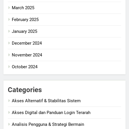
March 2025
February 2025
January 2025
December 2024
November 2024
October 2024
Categories
Akses Alternatif & Stabilitas Sistem
Akses Digital dan Panduan Login Terarah
Analisis Pengguna & Strategi Bermain