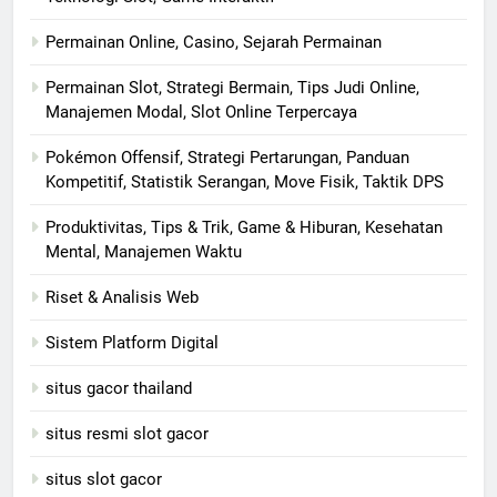
Permainan Online, Casino, Sejarah Permainan
Permainan Slot, Strategi Bermain, Tips Judi Online,
Manajemen Modal, Slot Online Terpercaya
Pokémon Offensif, Strategi Pertarungan, Panduan
Kompetitif, Statistik Serangan, Move Fisik, Taktik DPS
Produktivitas, Tips & Trik, Game & Hiburan, Kesehatan
Mental, Manajemen Waktu
Riset & Analisis Web
Sistem Platform Digital
situs gacor thailand
situs resmi slot gacor
situs slot gacor