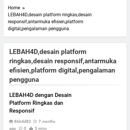
Home
LEBAH4D,desain platform ringkas,desain
responsif,antarmuka efisien,platform
digital,pengalaman pengguna
LEBAH4D,desain platform
ringkas,desain responsif,antarmuka
efisien,platform digital,pengalaman
pengguna
LEBAH4D dengan Desain
Platform Ringkas dan
Responsif
86b5d82
7 months
ago
0
5 mins