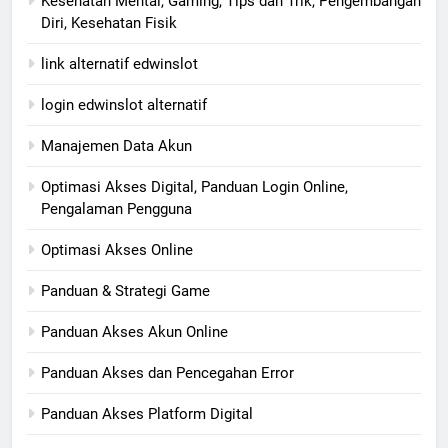
Kesehatan Mental, Gaming, Tips dan Trik, Pengembangan
Diri, Kesehatan Fisik
link alternatif edwinslot
login edwinslot alternatif
Manajemen Data Akun
Optimasi Akses Digital, Panduan Login Online,
Pengalaman Pengguna
Optimasi Akses Online
Panduan & Strategi Game
Panduan Akses Akun Online
Panduan Akses dan Pencegahan Error
Panduan Akses Platform Digital