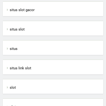
situs slot gacor
situs slot
situs
situs link slot
slot