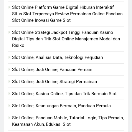
Slot Online Platform Game Digital Hiburan Interaktif
Situs Slot Terpercaya Review Permainan Online Panduan
Slot Online Inovasi Game Slot
Slot Online Strategi Jackpot Tinggi Panduan Kasino
Digital Tips dan Trik Slot Online Manajemen Modal dan
Risiko
Slot Online, Analisis Data, Teknologi Perjudian
Slot Online, Judi Online, Panduan Pemain
Slot Online, Judi Online, Strategi Permainan
Slot Online, Kasino Online, Tips dan Trik Bermain Slot
Slot Online, Keuntungan Bermain, Panduan Pemula
Slot Online, Panduan Mobile, Tutorial Login, Tips Pemain,
Keamanan Akun, Edukasi Slot