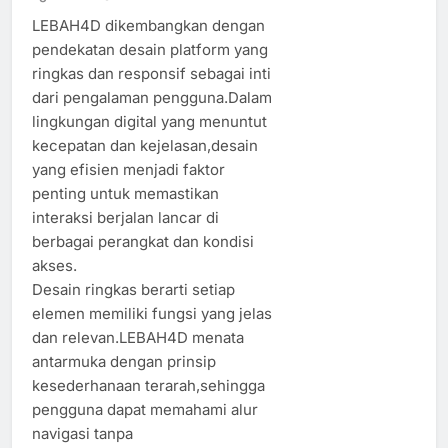
LEBAH4D dikembangkan dengan
pendekatan desain platform yang
ringkas dan responsif sebagai inti
dari pengalaman pengguna.Dalam
lingkungan digital yang menuntut
kecepatan dan kejelasan,desain
yang efisien menjadi faktor
penting untuk memastikan
interaksi berjalan lancar di
berbagai perangkat dan kondisi
akses.
Desain ringkas berarti setiap
elemen memiliki fungsi yang jelas
dan relevan.LEBAH4D menata
antarmuka dengan prinsip
kesederhanaan terarah,sehingga
pengguna dapat memahami alur
navigasi tanpa