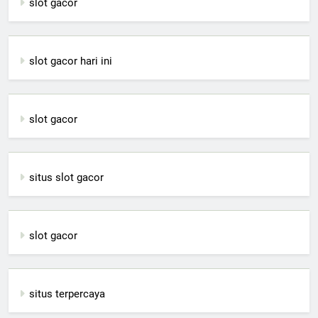
slot gacor
slot gacor hari ini
slot gacor
situs slot gacor
slot gacor
situs terpercaya