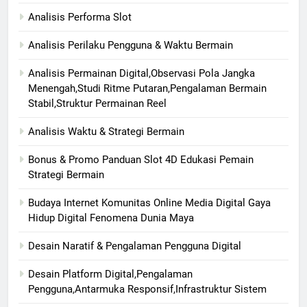
Analisis Performa Slot
Analisis Perilaku Pengguna & Waktu Bermain
Analisis Permainan Digital,Observasi Pola Jangka
Menengah,Studi Ritme Putaran,Pengalaman Bermain
Stabil,Struktur Permainan Reel
Analisis Waktu & Strategi Bermain
Bonus & Promo Panduan Slot 4D Edukasi Pemain
Strategi Bermain
Budaya Internet Komunitas Online Media Digital Gaya
Hidup Digital Fenomena Dunia Maya
Desain Naratif & Pengalaman Pengguna Digital
Desain Platform Digital,Pengalaman
Pengguna,Antarmuka Responsif,Infrastruktur Sistem