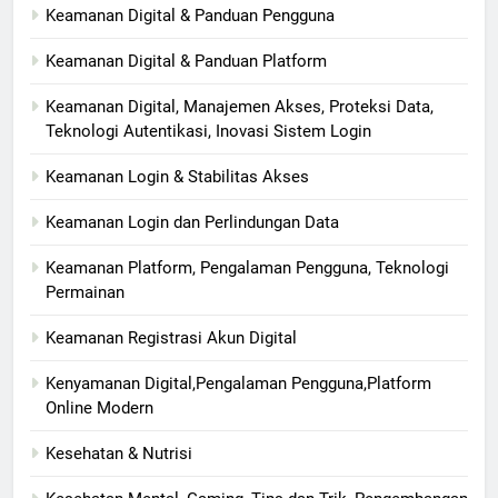
Keamanan Digital & Panduan Pengguna
Keamanan Digital & Panduan Platform
Keamanan Digital, Manajemen Akses, Proteksi Data,
Teknologi Autentikasi, Inovasi Sistem Login
Keamanan Login & Stabilitas Akses
Keamanan Login dan Perlindungan Data
Keamanan Platform, Pengalaman Pengguna, Teknologi
Permainan
Keamanan Registrasi Akun Digital
Kenyamanan Digital,Pengalaman Pengguna,Platform
Online Modern
Kesehatan & Nutrisi