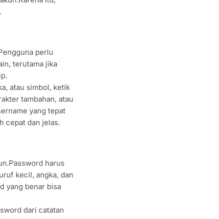
.
.Pengguna perlu
in, terutama jika
ip.
, atau simbol, ketik
akter tambahan, atau
Username yang tepat
 cepat dan jelas.
akun.Password harus
ruf kecil, angka, dan
rd yang benar bisa
sword dari catatan