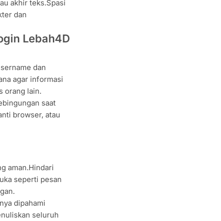
au akhir teks.Spasi
kter dan
Login Lebah4D
 username dan
na agar informasi
 orang lain.
ebingungan saat
nti browser, atau
ng aman.Hindari
uka seperti pesan
ngan.
nya dipahami
enuliskan seluruh