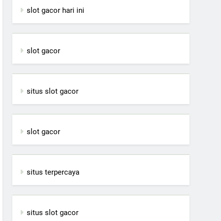
slot gacor hari ini
slot gacor
situs slot gacor
slot gacor
situs terpercaya
situs slot gacor