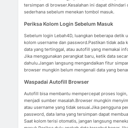
tersimpan di browser.Kesalahan ini dapat dihindar
sederhana sebelum menekan tombol masuk.
Periksa Kolom Login Sebelum Masuk
Sebelum login Lebah4D, luangkan beberapa detik 
kolom username dan password.Pastikan tidak ada k
data yang tertinggal, atau autofill yang memakai inf
Jika menggunakan perangkat baru, ketik data secar
dahulu.Jangan langsung mengandalkan fitur simpa
browser mungkin belum mengenali data yang benar
Waspadai Autofill Browser
Autofill bisa membantu mempercepat proses login, t
menjadi sumber masalah.Browser mungkin menyim
atau username yang tidak sesuai.Jika pengguna p
password, data lama yang tersimpan dapat membuat
Saat kolom terisi otomatis, jangan langsung menek
masuk.Periksa dulu apakah data tersebut benar.Jika