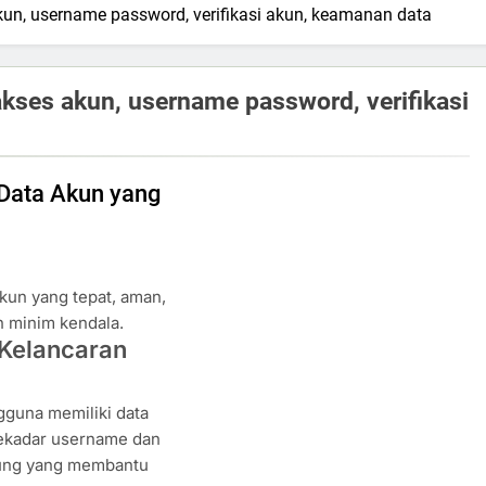
kun, username password, verifikasi akun, keamanan data
akses akun, username password, verifikasi
Data Akun yang
kun yang tepat, aman,
an minim kendala.
Kelancaran
gguna memiliki data
sekadar username dan
kung yang membantu