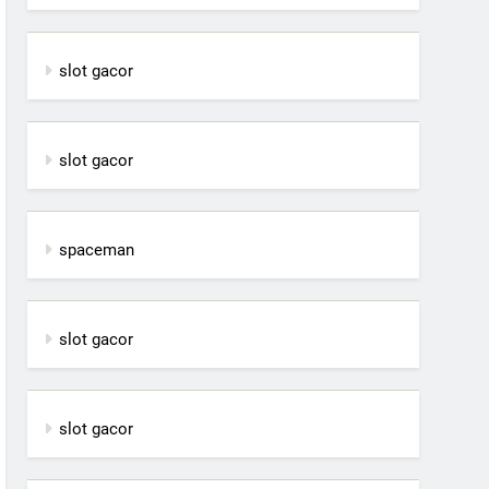
slot gacor
slot gacor
spaceman
slot gacor
slot gacor