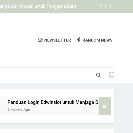
ng Lebih Mudah untuk Pengguna Baru
 Edwinslot untuk Menjaga Data Pribadi
ta Akun yang Tepat dan Tersusun Rapi
NEWSLETTER
RANDOM NEWS
sa TIARA4D Link Alternatif yang Tepat
ng Lebih Mudah untuk Pengguna Baru
 Inovatif Untuk Kebutuhan Industri Anda.
 Edwinslot untuk Menjaga Data Pribadi
ta Akun yang Tepat dan Tersusun Rapi
Login Edwinslot untuk Menjaga Data Pribadi
Login Leb
go
2 Months Ago