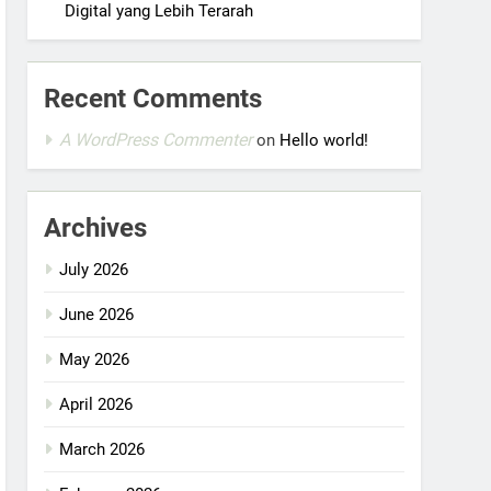
Digital yang Lebih Terarah
Recent Comments
A WordPress Commenter
on
Hello world!
Archives
July 2026
June 2026
May 2026
April 2026
March 2026