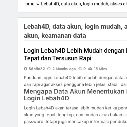
Home
Lebah4D, data akun, login mudah, akses a
Lebah4D, data akun, login mudah, 
akun, keamanan data
Login Lebah4D Lebih Mudah dengan 
Tepat dan Tersusun Rapi
86b5d82
2 Months Ago
0
15 Mins
Panduan login Lebah4D lebih mudah dengan data a
dan rapi agar akses pengguna lebih jelas, stabil, d
Mengapa Data Akun Menentukan 
Login Lebah4D
Login Lebah4D akan terasa lebih mudah ketika pen
akun yang tepat, lengkap, dan mudah akun bukan 
password, tetapi juga mencakup informasi pendu