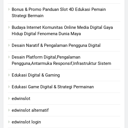
Bonus & Promo Panduan Slot 4D Edukasi Pemain
Strategi Bermain
Budaya Internet Komunitas Online Media Digital Gaya
Hidup Digital Fenomena Dunia Maya
Desain Naratif & Pengalaman Pengguna Digital
Desain Platform Digital,Pengalaman
Pengguna,Antarmuka Responsif,Infrastruktur Sistem
Edukasi Digital & Gaming
Edukasi Game Digital & Strategi Permainan
edwinslot
edwinslot alternatif
edwinslot login