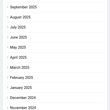
September 2025
August 2025
July 2025
June 2025
May 2025
April 2025
March 2025
February 2025
January 2025
December 2024
November 2024