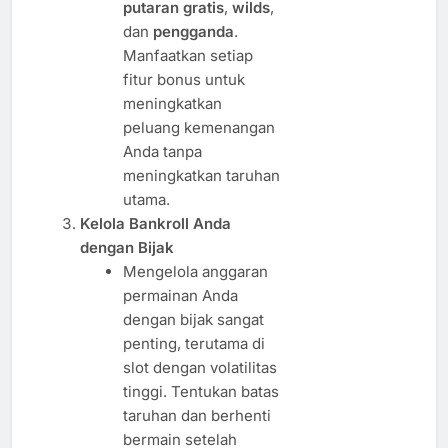
putaran gratis
,
wilds
,
dan
pengganda
.
Manfaatkan setiap
fitur bonus untuk
meningkatkan
peluang kemenangan
Anda tanpa
meningkatkan taruhan
utama.
Kelola Bankroll Anda
dengan Bijak
Mengelola anggaran
permainan Anda
dengan bijak sangat
penting, terutama di
slot dengan volatilitas
tinggi. Tentukan batas
taruhan dan berhenti
bermain setelah