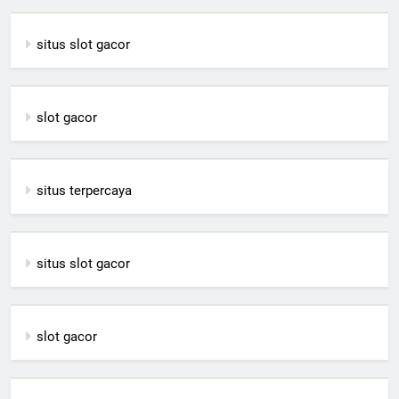
situs slot gacor
slot gacor
situs terpercaya
situs slot gacor
slot gacor