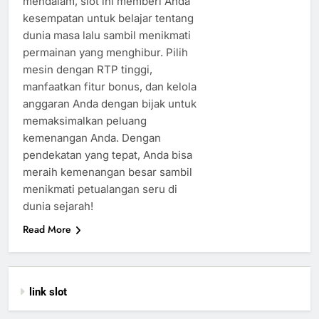
mendalam, slot ini memberi Anda
kesempatan untuk belajar tentang
dunia masa lalu sambil menikmati
permainan yang menghibur. Pilih
mesin dengan RTP tinggi,
manfaatkan fitur bonus, dan kelola
anggaran Anda dengan bijak untuk
memaksimalkan peluang
kemenangan Anda. Dengan
pendekatan yang tepat, Anda bisa
meraih kemenangan besar sambil
menikmati petualangan seru di
dunia sejarah!
Read More
link slot