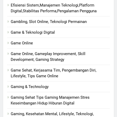
Efisiensi Sistem,Manajemen Teknologi,Platform
Digital,Stabilitas Performa,Pengalaman Pengguna
Gambling, Slot Online, Teknologi Permainan
Game & Teknologi Digital
Game Online
Game Online, Gameplay Improvement, Skill
Development, Gaming Strategy
Game Sehat, Kerjasama Tim, Pengembangan Diri,
Lifestyle, Tips Game Online
Gaming & Technology
Gaming Sehat Tips Gaming Manajemen Stres
Keseimbangan Hidup Hiburan Digital
Gaming, Kesehatan Mental, Lifestyle, Teknologi,