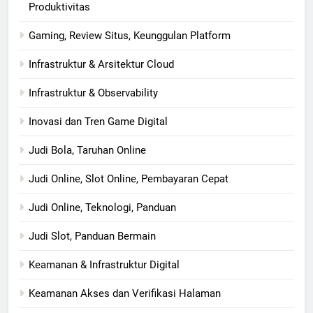
Produktivitas
Gaming, Review Situs, Keunggulan Platform
Infrastruktur & Arsitektur Cloud
Infrastruktur & Observability
Inovasi dan Tren Game Digital
Judi Bola, Taruhan Online
Judi Online, Slot Online, Pembayaran Cepat
Judi Online, Teknologi, Panduan
Judi Slot, Panduan Bermain
Keamanan & Infrastruktur Digital
Keamanan Akses dan Verifikasi Halaman