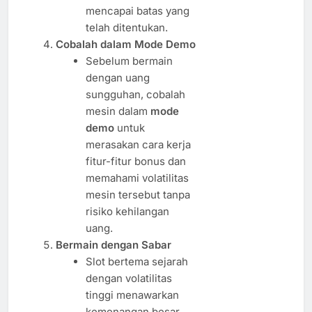
mencapai batas yang
telah ditentukan.
Cobalah dalam Mode Demo
Sebelum bermain
dengan uang
sungguhan, cobalah
mesin dalam
mode
demo
untuk
merasakan cara kerja
fitur-fitur bonus dan
memahami volatilitas
mesin tersebut tanpa
risiko kehilangan
uang.
Bermain dengan Sabar
Slot bertema sejarah
dengan volatilitas
tinggi menawarkan
kemenangan besar,