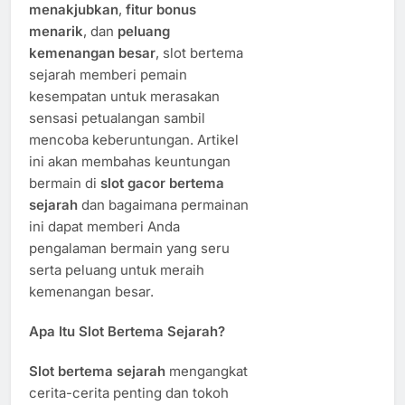
menakjubkan
,
fitur bonus
menarik
, dan
peluang
kemenangan besar
, slot bertema
sejarah memberi pemain
kesempatan untuk merasakan
sensasi petualangan sambil
mencoba keberuntungan. Artikel
ini akan membahas keuntungan
bermain di
slot gacor bertema
sejarah
dan bagaimana permainan
ini dapat memberi Anda
pengalaman bermain yang seru
serta peluang untuk meraih
kemenangan besar.
Apa Itu Slot Bertema Sejarah?
Slot bertema sejarah
mengangkat
cerita-cerita penting dan tokoh