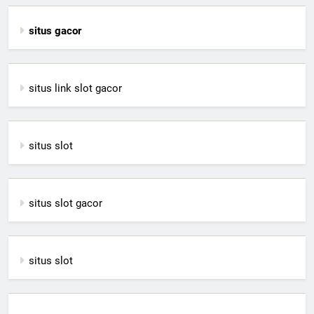
situs gacor
situs link slot gacor
situs slot
situs slot gacor
situs slot