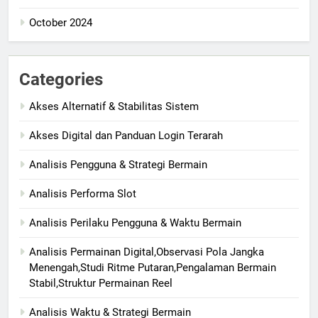
October 2024
Categories
Akses Alternatif & Stabilitas Sistem
Akses Digital dan Panduan Login Terarah
Analisis Pengguna & Strategi Bermain
Analisis Performa Slot
Analisis Perilaku Pengguna & Waktu Bermain
Analisis Permainan Digital,Observasi Pola Jangka
Menengah,Studi Ritme Putaran,Pengalaman Bermain
Stabil,Struktur Permainan Reel
Analisis Waktu & Strategi Bermain