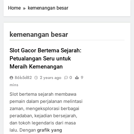
Home
kemenangan besar
kemenangan besar
Slot Gacor Bertema Sejarah:
Petualangan Seru untuk
Meraih Kemenangan
86b5d82
2 years ago
0
9
mins
Slot bertema sejarah membawa
pemain dalam perjalanan melintasi
zaman, mengeksplorasi berbagai
peradaban, kejadian bersejarah,
dan tokoh legendaris dari masa
lalu. Dengan
grafik yang