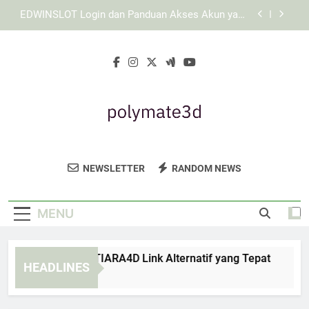
Skip
Panduan Login Edwinslot untuk Menjaga Data
to
Pribadi
content
Login Lebah4D Lebih Mudah dengan Data Akun
yang Tepat dan Tersusun Rapi
Cara Memeriksa TIARA4D Link Alternatif yang
Tepat
EDWINSLOT Login dan Panduan Akses Akun yang
Lebih Mudah untuk Pengguna Baru
Panduan Login Edwinslot untuk Menjaga Data
Pribadi
Polymate 3D
Dapatkan Solusi Cetak 3D Berkualitas
Login Lebah4D Lebih Mudah dengan Data Akun
NEWSLETTER
RANDOM NEWS
yang Tepat dan Tersusun Rapi
Tinggi Dari Polymate 3D. Teknologi Inovatif
Untuk Kebutuhan Industri Anda.
MENU
ra Memeriksa TIARA4D Link Alternatif yang Tepat
EDWI
HEADLINES
Weeks Ago
1 Mon