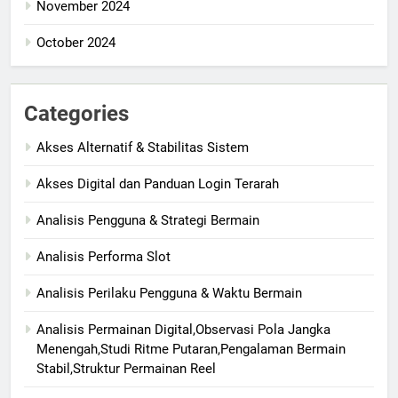
November 2024
October 2024
Categories
Akses Alternatif & Stabilitas Sistem
Akses Digital dan Panduan Login Terarah
Analisis Pengguna & Strategi Bermain
Analisis Performa Slot
Analisis Perilaku Pengguna & Waktu Bermain
Analisis Permainan Digital,Observasi Pola Jangka
Menengah,Studi Ritme Putaran,Pengalaman Bermain
Stabil,Struktur Permainan Reel