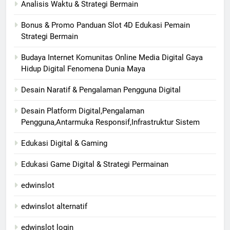
Analisis Waktu & Strategi Bermain
Bonus & Promo Panduan Slot 4D Edukasi Pemain
Strategi Bermain
Budaya Internet Komunitas Online Media Digital Gaya
Hidup Digital Fenomena Dunia Maya
Desain Naratif & Pengalaman Pengguna Digital
Desain Platform Digital,Pengalaman
Pengguna,Antarmuka Responsif,Infrastruktur Sistem
Edukasi Digital & Gaming
Edukasi Game Digital & Strategi Permainan
edwinslot
edwinslot alternatif
edwinslot login