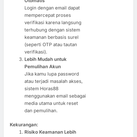
Otomatis
Login dengan email dapat
mempercepat proses
verifikasi karena langsung
terhubung dengan sistem
keamanan berbasis surel
(seperti OTP atau tautan
verifikasi).
Lebih Mudah untuk
Pemulihan Akun
Jika kamu lupa password
atau terjadi masalah akses,
sistem Horas88
menggunakan email sebagai
media utama untuk reset
dan pemulihan.
Kekurangan:
Risiko Keamanan Lebih