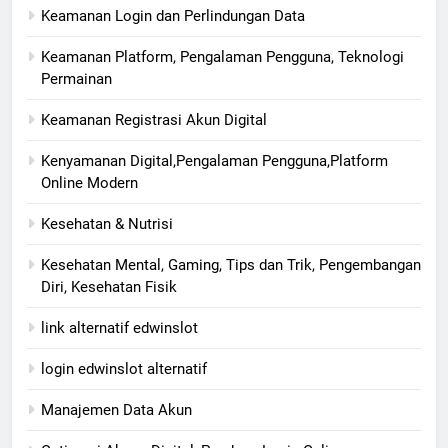
Keamanan Login dan Perlindungan Data
Keamanan Platform, Pengalaman Pengguna, Teknologi
Permainan
Keamanan Registrasi Akun Digital
Kenyamanan Digital,Pengalaman Pengguna,Platform
Online Modern
Kesehatan & Nutrisi
Kesehatan Mental, Gaming, Tips dan Trik, Pengembangan
Diri, Kesehatan Fisik
link alternatif edwinslot
login edwinslot alternatif
Manajemen Data Akun