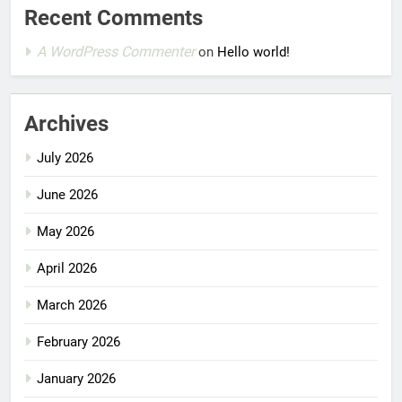
Recent Comments
A WordPress Commenter
on
Hello world!
Archives
July 2026
June 2026
May 2026
April 2026
March 2026
February 2026
January 2026