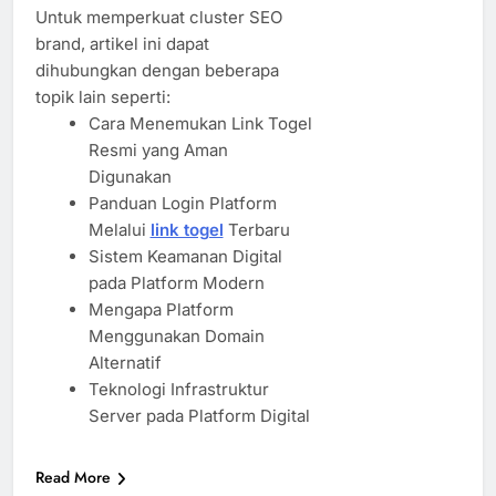
Untuk memperkuat cluster SEO
brand, artikel ini dapat
dihubungkan dengan beberapa
topik lain seperti:
Cara Menemukan Link Togel
Resmi yang Aman
Digunakan
Panduan Login Platform
Melalui
link togel
Terbaru
Sistem Keamanan Digital
pada Platform Modern
Mengapa Platform
Menggunakan Domain
Alternatif
Teknologi Infrastruktur
Server pada Platform Digital
Read More