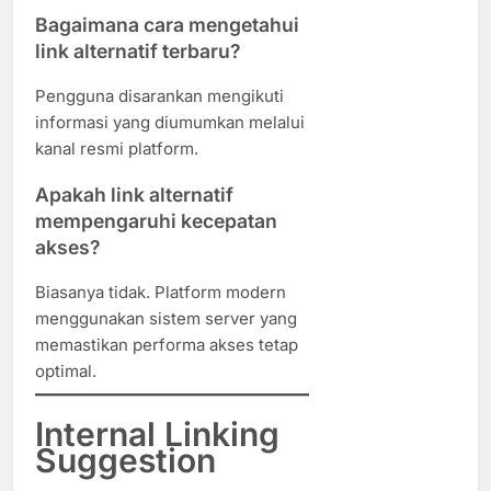
Bagaimana cara mengetahui
link alternatif terbaru?
Pengguna disarankan mengikuti
informasi yang diumumkan melalui
kanal resmi platform.
Apakah link alternatif
mempengaruhi kecepatan
akses?
Biasanya tidak. Platform modern
menggunakan sistem server yang
memastikan performa akses tetap
optimal.
Internal Linking
Suggestion