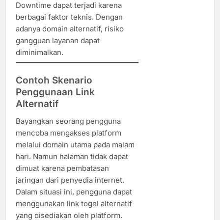
Downtime dapat terjadi karena
berbagai faktor teknis. Dengan
adanya domain alternatif, risiko
gangguan layanan dapat
diminimalkan.
Contoh Skenario
Penggunaan Link
Alternatif
Bayangkan seorang pengguna
mencoba mengakses platform
melalui domain utama pada malam
hari. Namun halaman tidak dapat
dimuat karena pembatasan
jaringan dari penyedia internet.
Dalam situasi ini, pengguna dapat
menggunakan link togel alternatif
yang disediakan oleh platform.