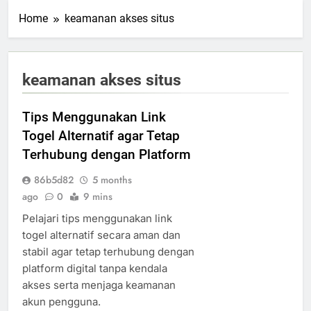
Home
keamanan akses situs
keamanan akses situs
Tips Menggunakan Link
Togel Alternatif agar Tetap
Terhubung dengan Platform
86b5d82
5 months
ago
0
9 mins
Pelajari tips menggunakan link
togel alternatif secara aman dan
stabil agar tetap terhubung dengan
platform digital tanpa kendala
akses serta menjaga keamanan
akun pengguna.