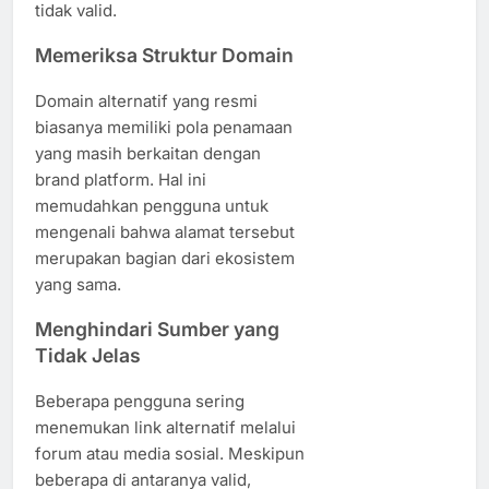
tidak valid.
Memeriksa Struktur Domain
Domain alternatif yang resmi
biasanya memiliki pola penamaan
yang masih berkaitan dengan
brand platform. Hal ini
memudahkan pengguna untuk
mengenali bahwa alamat tersebut
merupakan bagian dari ekosistem
yang sama.
Menghindari Sumber yang
Tidak Jelas
Beberapa pengguna sering
menemukan link alternatif melalui
forum atau media sosial. Meskipun
beberapa di antaranya valid,