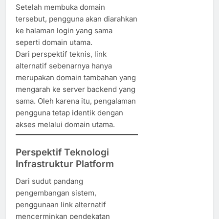
Setelah membuka domain
tersebut, pengguna akan diarahkan
ke halaman login yang sama
seperti domain utama.
Dari perspektif teknis, link
alternatif sebenarnya hanya
merupakan domain tambahan yang
mengarah ke server backend yang
sama. Oleh karena itu, pengalaman
pengguna tetap identik dengan
akses melalui domain utama.
Perspektif Teknologi
Infrastruktur Platform
Dari sudut pandang
pengembangan sistem,
penggunaan link alternatif
mencerminkan pendekatan