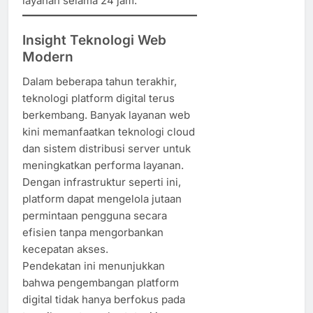
layanan selama 24 jam.
Insight Teknologi Web
Modern
Dalam beberapa tahun terakhir,
teknologi platform digital terus
berkembang. Banyak layanan web
kini memanfaatkan teknologi cloud
dan sistem distribusi server untuk
meningkatkan performa layanan.
Dengan infrastruktur seperti ini,
platform dapat mengelola jutaan
permintaan pengguna secara
efisien tanpa mengorbankan
kecepatan akses.
Pendekatan ini menunjukkan
bahwa pengembangan platform
digital tidak hanya berfokus pada