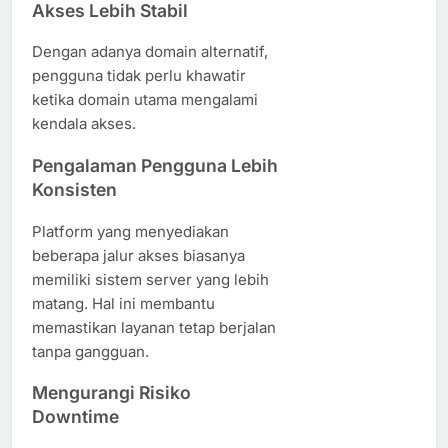
Akses Lebih Stabil
Dengan adanya domain alternatif,
pengguna tidak perlu khawatir
ketika domain utama mengalami
kendala akses.
Pengalaman Pengguna Lebih
Konsisten
Platform yang menyediakan
beberapa jalur akses biasanya
memiliki sistem server yang lebih
matang. Hal ini membantu
memastikan layanan tetap berjalan
tanpa gangguan.
Mengurangi Risiko
Downtime