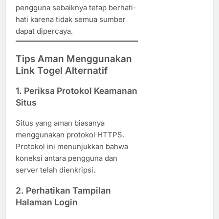
pengguna sebaiknya tetap berhati-
hati karena tidak semua sumber
dapat dipercaya.
Tips Aman Menggunakan
Link Togel Alternatif
1. Periksa Protokol Keamanan
Situs
Situs yang aman biasanya
menggunakan protokol HTTPS.
Protokol ini menunjukkan bahwa
koneksi antara pengguna dan
server telah dienkripsi.
2. Perhatikan Tampilan
Halaman Login