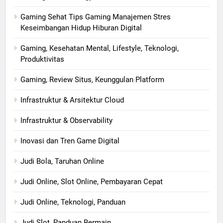
Gaming Sehat Tips Gaming Manajemen Stres
Keseimbangan Hidup Hiburan Digital
Gaming, Kesehatan Mental, Lifestyle, Teknologi,
Produktivitas
Gaming, Review Situs, Keunggulan Platform
Infrastruktur & Arsitektur Cloud
Infrastruktur & Observability
Inovasi dan Tren Game Digital
Judi Bola, Taruhan Online
Judi Online, Slot Online, Pembayaran Cepat
Judi Online, Teknologi, Panduan
Judi Slot, Panduan Bermain