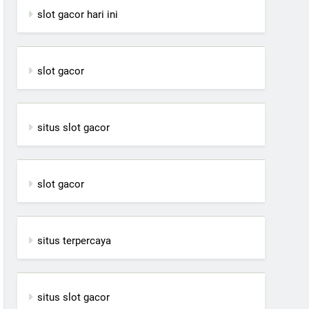
slot gacor hari ini
slot gacor
situs slot gacor
slot gacor
situs terpercaya
situs slot gacor