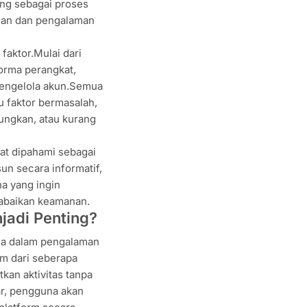
dang sebagai proses
yanan dan pengalaman
faktor.Mulai dari
forma perangkat,
mengelola akun.Semua
u faktor bermasalah,
ungkan, atau kurang
at dipahami sebagai
un secara informatif,
a yang ingin
abaikan keamanan.
adi Penting?
ama dalam pengalaman
rm dari seberapa
an aktivitas tanpa
ar, pengguna akan