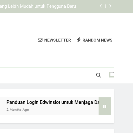
ng Lebih Mudah untuk Pengguna Baru
 Edwinslot untuk Menjaga Data Pribadi
ta Akun yang Tepat dan Tersusun Rapi
NEWSLETTER
RANDOM NEWS
sa TIARA4D Link Alternatif yang Tepat
ng Lebih Mudah untuk Pengguna Baru
 Inovatif Untuk Kebutuhan Industri Anda.
 Edwinslot untuk Menjaga Data Pribadi
ta Akun yang Tepat dan Tersusun Rapi
Login Edwinslot untuk Menjaga Data Pribadi
Login Leba
go
2 Months Ago