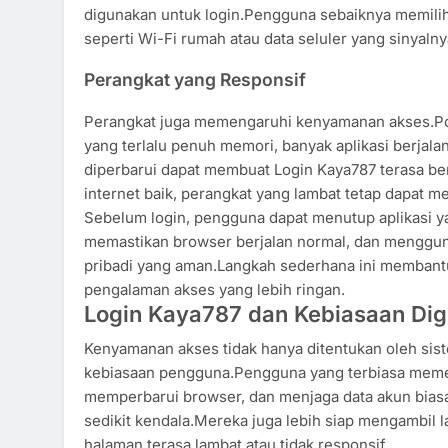
digunakan untuk login.Pengguna sebaiknya memilih 
seperti Wi-Fi rumah atau data seluler yang sinyalny
Perangkat yang Responsif
Perangkat juga memengaruhi kenyamanan akses.Po
yang terlalu penuh memori, banyak aplikasi berjalan
diperbarui dapat membuat Login Kaya787 terasa be
internet baik, perangkat yang lambat tetap dapat 
Sebelum login, pengguna dapat menutup aplikasi ya
memastikan browser berjalan normal, dan menggu
pribadi yang aman.Langkah sederhana ini memban
pengalaman akses yang lebih ringan.
Login Kaya787 dan Kebiasaan Dig
Kenyamanan akses tidak hanya ditentukan oleh siste
kebiasaan pengguna.Pengguna yang terbiasa meme
memperbarui browser, dan menjaga data akun bias
sedikit kendala.Mereka juga lebih siap mengambil l
halaman terasa lambat atau tidak responsif.