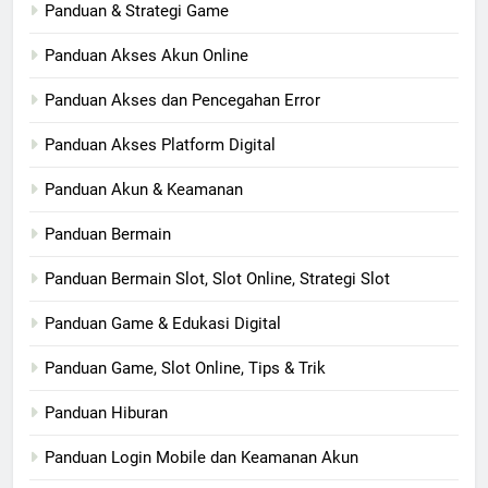
Panduan & Strategi Game
Panduan Akses Akun Online
Panduan Akses dan Pencegahan Error
Panduan Akses Platform Digital
Panduan Akun & Keamanan
Panduan Bermain
Panduan Bermain Slot, Slot Online, Strategi Slot
Panduan Game & Edukasi Digital
Panduan Game, Slot Online, Tips & Trik
Panduan Hiburan
Panduan Login Mobile dan Keamanan Akun