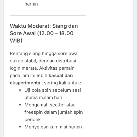
harian
Waktu Moderat: Siang dan
Sore Awal (12.00 – 18.00
WIB)
Rentang siang hingga sore awal
cukup stabil, dengan distribusi
login merata. Aktivitas pemain
pada jam ini lebih
kasual dan
eksperimental
, sering kali untuk:
Uji pola spin sebelum sesi
utama malam hari
Mengamati scatter atau
freespin dalam jumlah spin
pendek
Menyelesaikan misi harian