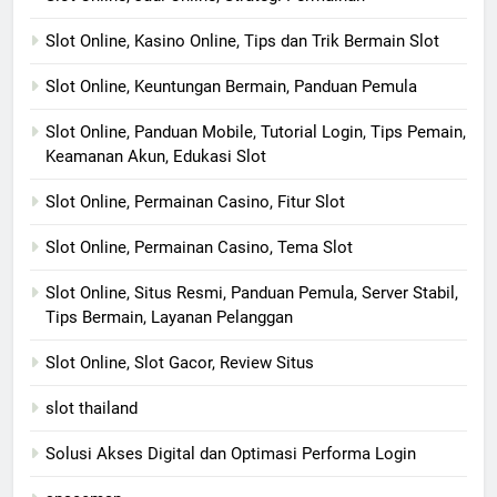
Slot Online, Kasino Online, Tips dan Trik Bermain Slot
Slot Online, Keuntungan Bermain, Panduan Pemula
Slot Online, Panduan Mobile, Tutorial Login, Tips Pemain,
Keamanan Akun, Edukasi Slot
Slot Online, Permainan Casino, Fitur Slot
Slot Online, Permainan Casino, Tema Slot
Slot Online, Situs Resmi, Panduan Pemula, Server Stabil,
Tips Bermain, Layanan Pelanggan
Slot Online, Slot Gacor, Review Situs
slot thailand
Solusi Akses Digital dan Optimasi Performa Login