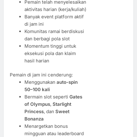
Pemain telah menyelesaikan
aktivitas harian (kerja/kuliah)
Banyak event platform aktif
di jam ini
Komunitas ramai berdiskusi
dan berbagi pola slot
Momentum tinggi untuk
eksekusi pola dan klaim
hasil harian
Pemain di jam ini cenderung:
Menggunakan
auto-spin
50–100 kali
Bermain slot seperti
Gates
of Olympus
,
Starlight
Princess
, dan
Sweet
Bonanza
Menargetkan bonus
mingguan atau leaderboard