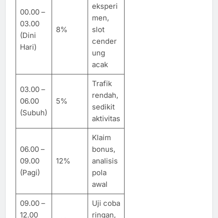
eksperi
00.00 –
men,
03.00
8%
slot
(Dini
cender
Hari)
ung
acak
Trafik
03.00 –
rendah,
06.00
5%
sedikit
(Subuh)
aktivitas
Klaim
06.00 –
bonus,
09.00
12%
analisis
(Pagi)
pola
awal
09.00 –
Uji coba
12.00
ringan,