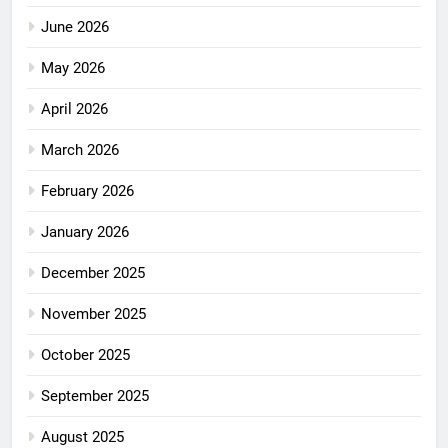
June 2026
May 2026
April 2026
March 2026
February 2026
January 2026
December 2025
November 2025
October 2025
September 2025
August 2025