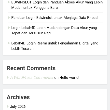
EDWINSLOT Login dan Panduan Akses Akun yang Lebih
Mudah untuk Pengguna Baru
Panduan Login Edwinslot untuk Menjaga Data Pribadi
Login Lebah4D Lebih Mudah dengan Data Akun yang
Tepat dan Tersusun Rapi
Lebah4D Login Resmi untuk Pengalaman Digital yang
Lebih Terarah
Recent Comments
A WordPress Commenter
on
Hello world!
Archives
July 2026