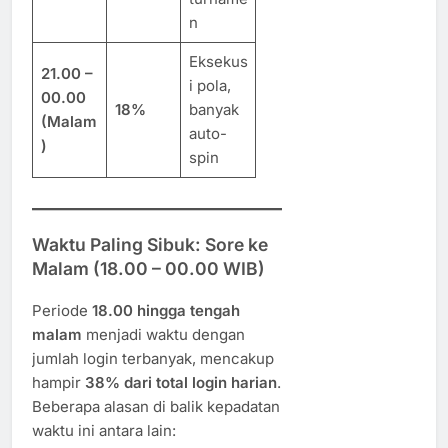
n
Eksekus
21.00 –
i pola,
00.00
18%
banyak
(Malam
auto-
)
spin
Waktu Paling Sibuk: Sore ke
Malam (18.00 – 00.00 WIB)
Periode
18.00 hingga tengah
malam
menjadi waktu dengan
jumlah login terbanyak, mencakup
hampir
38% dari total login harian
.
Beberapa alasan di balik kepadatan
waktu ini antara lain: