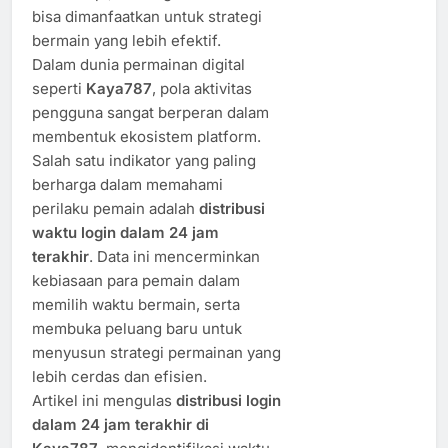
bisa dimanfaatkan untuk strategi
bermain yang lebih efektif.
Dalam dunia permainan digital
seperti
Kaya787
, pola aktivitas
pengguna sangat berperan dalam
membentuk ekosistem platform.
Salah satu indikator yang paling
berharga dalam memahami
perilaku pemain adalah
distribusi
waktu login dalam 24 jam
terakhir
. Data ini mencerminkan
kebiasaan para pemain dalam
memilih waktu bermain, serta
membuka peluang baru untuk
menyusun strategi permainan yang
lebih cerdas dan efisien.
Artikel ini mengulas
distribusi login
dalam 24 jam terakhir di