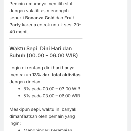
Pemain umumnya memilih slot
dengan volatilitas menengah
seperti
Bonanza Gold
dan
Fruit
Party
karena cocok untuk sesi 20–
40 menit.
Waktu Sepi: Dini Hari dan
Subuh (00.00 – 06.00 WIB)
Login di rentang dini hari hanya
mencakup
13% dari total aktivitas
,
dengan rincian:
8% pada 00.00 – 03.00 WIB
5% pada 03.00 – 06.00 WIB
Meskipun sepi, waktu ini banyak
dimanfaatkan oleh pemain yang
ingin:
Menghindari keramaian