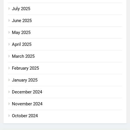
July 2025
June 2025
May 2025
April 2025
March 2025
February 2025
January 2025
December 2024
November 2024
October 2024