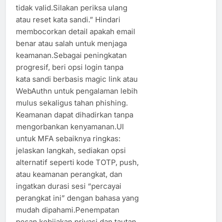
tidak valid.Silakan periksa ulang
atau reset kata sandi.” Hindari
membocorkan detail apakah email
benar atau salah untuk menjaga
keamanan.Sebagai peningkatan
progresif, beri opsi login tanpa
kata sandi berbasis magic link atau
WebAuthn untuk pengalaman lebih
mulus sekaligus tahan phishing.
Keamanan dapat dihadirkan tanpa
mengorbankan kenyamanan.UI
untuk MFA sebaiknya ringkas:
jelaskan langkah, sediakan opsi
alternatif seperti kode TOTP, push,
atau keamanan perangkat, dan
ingatkan durasi sesi “percayai
perangkat ini” dengan bahasa yang
mudah dipahami.Penempatan
pesan kebijakan privasi dan tautan