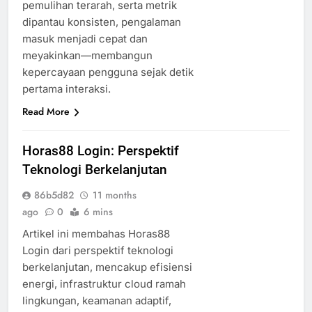
pemulihan terarah, serta metrik
dipantau konsisten, pengalaman
masuk menjadi cepat dan
meyakinkan—membangun
kepercayaan pengguna sejak detik
pertama interaksi.
Read More
Horas88 Login: Perspektif
Teknologi Berkelanjutan
86b5d82
11 months
ago
0
6 mins
Artikel ini membahas Horas88
Login dari perspektif teknologi
berkelanjutan, mencakup efisiensi
energi, infrastruktur cloud ramah
lingkungan, keamanan adaptif,