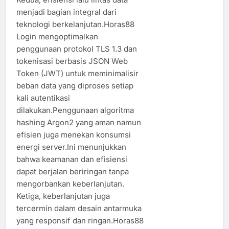
menjadi bagian integral dari
teknologi berkelanjutan.Horas88
Login mengoptimalkan
penggunaan protokol TLS 1.3 dan
tokenisasi berbasis JSON Web
Token (JWT) untuk meminimalisir
beban data yang diproses setiap
kali autentikasi
dilakukan.Penggunaan algoritma
hashing Argon2 yang aman namun
efisien juga menekan konsumsi
energi server.Ini menunjukkan
bahwa keamanan dan efisiensi
dapat berjalan beriringan tanpa
mengorbankan keberlanjutan.
Ketiga, keberlanjutan juga
tercermin dalam desain antarmuka
yang responsif dan ringan.Horas88