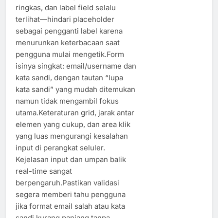
ringkas, dan label field selalu
terlihat—hindari placeholder
sebagai pengganti label karena
menurunkan keterbacaan saat
pengguna mulai mengetik.Form
isinya singkat: email/username dan
kata sandi, dengan tautan “lupa
kata sandi” yang mudah ditemukan
namun tidak mengambil fokus
utama.Keteraturan grid, jarak antar
elemen yang cukup, dan area klik
yang luas mengurangi kesalahan
input di perangkat seluler.
Kejelasan input dan umpan balik
real-time sangat
berpengaruh.Pastikan validasi
segera memberi tahu pengguna
jika format email salah atau kata
sandi kurang panjang tanpa