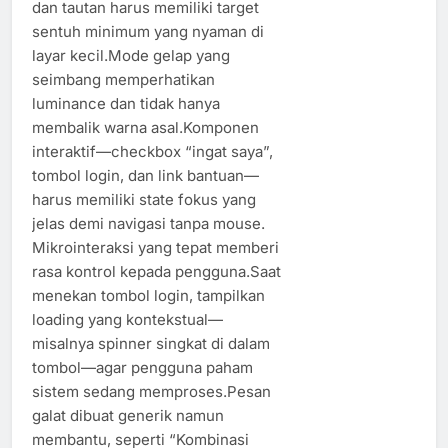
dan tautan harus memiliki target
sentuh minimum yang nyaman di
layar kecil.Mode gelap yang
seimbang memperhatikan
luminance dan tidak hanya
membalik warna asal.Komponen
interaktif—checkbox “ingat saya”,
tombol login, dan link bantuan—
harus memiliki state fokus yang
jelas demi navigasi tanpa mouse.
Mikrointeraksi yang tepat memberi
rasa kontrol kepada pengguna.Saat
menekan tombol login, tampilkan
loading yang kontekstual—
misalnya spinner singkat di dalam
tombol—agar pengguna paham
sistem sedang memproses.Pesan
galat dibuat generik namun
membantu, seperti “Kombinasi