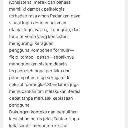
Konsistensi merek dan bahasa
memiliki dampak psikologis
terhadap rasa aman.Padankan gaya
visual login dengan halaman
utama: logo, warna, ikonografi, dan
tone of voice yang konsisten
mengurangi keraguan
pengguna.Komponen formulir—
field, tombol, pesan—sebaiknya
menggunakan sistem desain
terpadu sehingga perilaku dan
penempatan tetap seragam di
seluruh perangkat.Standar ini juga
memudahkan tim melakukan iterasi
cepat tanpa merusak kebiasaan
pengguna.
Dukungan konteks dan pemulihan
kesalahan harus jelas.Tautan “lupa
kata sandi” menuntun ke alur