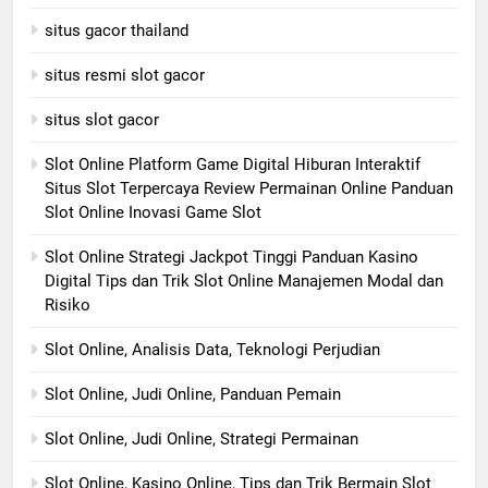
situs gacor thailand
situs resmi slot gacor
situs slot gacor
Slot Online Platform Game Digital Hiburan Interaktif
Situs Slot Terpercaya Review Permainan Online Panduan
Slot Online Inovasi Game Slot
Slot Online Strategi Jackpot Tinggi Panduan Kasino
Digital Tips dan Trik Slot Online Manajemen Modal dan
Risiko
Slot Online, Analisis Data, Teknologi Perjudian
Slot Online, Judi Online, Panduan Pemain
Slot Online, Judi Online, Strategi Permainan
Slot Online, Kasino Online, Tips dan Trik Bermain Slot