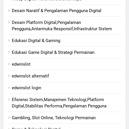
Desain Naratif & Pengalaman Pengguna Digital
Desain Platform Digital,Pengalaman
Pengguna,Antarmuka Responsif,Infrastruktur Sistem
Edukasi Digital & Gaming
Edukasi Game Digital & Strategi Permainan
edwinslot
edwinslot alternatif
edwinslot login
Efisiensi Sistem,Manajemen Teknologi,Platform
Digital,Stabilitas Performa,Pengalaman Pengguna
Gambling, Slot Online, Teknologi Permainan