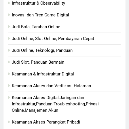
Infrastruktur & Observability
Inovasi dan Tren Game Digital
Judi Bola, Taruhan Online
Judi Online, Slot Online, Pembayaran Cepat
Judi Online, Teknologi, Panduan
Judi Slot, Panduan Bermain
Keamanan & Infrastruktur Digital
Keamanan Akses dan Verifikasi Halaman
Keamanan Akses Digital,Jaringan dan
Infrastruktur,Panduan Troubleshooting,Privasi
Online,Manajemen Akun
Keamanan Akses Perangkat Pribadi