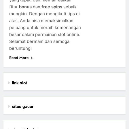
fitur
bonus
dan
free spins
sebaik
mungkin. Dengan mengikuti tips di
atas, Anda bisa memaksimalkan
peluang untuk meraih kemenangan
besar dalam permainan slot online.
Selamat bermain dan semoga
beruntung!
Read More
link slot
situs gacor