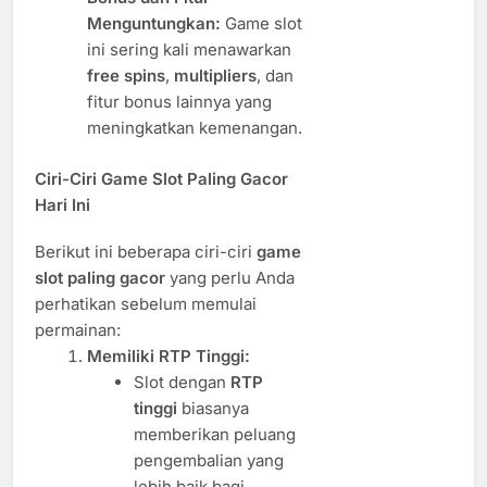
Menguntungkan:
Game slot
ini sering kali menawarkan
free spins
,
multipliers
, dan
fitur bonus lainnya yang
meningkatkan kemenangan.
Ciri-Ciri Game Slot Paling Gacor
Hari Ini
Berikut ini beberapa ciri-ciri
game
slot paling gacor
yang perlu Anda
perhatikan sebelum memulai
permainan:
Memiliki RTP Tinggi:
Slot dengan
RTP
tinggi
biasanya
memberikan peluang
pengembalian yang
lebih baik bagi