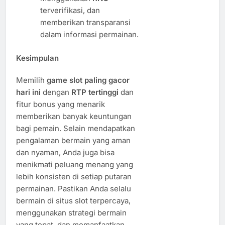
terverifikasi, dan
memberikan transparansi
dalam informasi permainan.
Kesimpulan
Memilih
game slot paling gacor
hari ini
dengan
RTP tertinggi
dan
fitur bonus yang menarik
memberikan banyak keuntungan
bagi pemain. Selain mendapatkan
pengalaman bermain yang aman
dan nyaman, Anda juga bisa
menikmati peluang menang yang
lebih konsisten di setiap putaran
permainan. Pastikan Anda selalu
bermain di situs slot terpercaya,
menggunakan strategi bermain
yang tepat, dan memanfaatkan