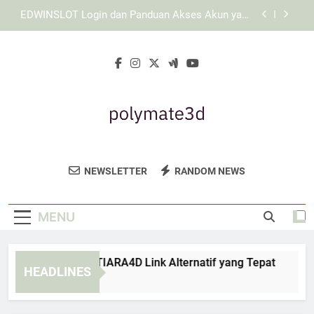
Skip
Panduan Login Edwinslot untuk Menjaga Data
to
Pribadi
content
Login Lebah4D Lebih Mudah dengan Data Akun
yang Tepat dan Tersusun Rapi
Cara Memeriksa TIARA4D Link Alternatif yang
Tepat
EDWINSLOT Login dan Panduan Akses Akun yang
Lebih Mudah untuk Pengguna Baru
Panduan Login Edwinslot untuk Menjaga Data
Pribadi
Polymate 3D
Dapatkan Solusi Cetak 3D Berkualitas
Login Lebah4D Lebih Mudah dengan Data Akun
NEWSLETTER
RANDOM NEWS
yang Tepat dan Tersusun Rapi
Tinggi Dari Polymate 3D. Teknologi Inovatif
Untuk Kebutuhan Industri Anda.
MENU
ra Memeriksa TIARA4D Link Alternatif yang Tepat
EDWI
HEADLINES
Month Ago
1 Mon