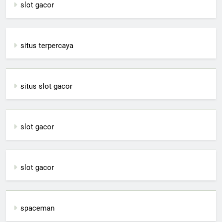
slot gacor
situs terpercaya
situs slot gacor
slot gacor
slot gacor
spaceman