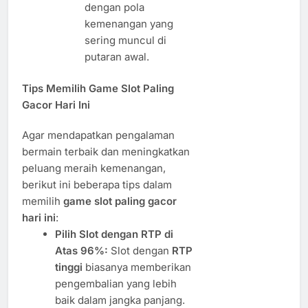
dengan pola
kemenangan yang
sering muncul di
putaran awal.
Tips Memilih Game Slot Paling
Gacor Hari Ini
Agar mendapatkan pengalaman
bermain terbaik dan meningkatkan
peluang meraih kemenangan,
berikut ini beberapa tips dalam
memilih
game slot paling gacor
hari ini
:
Pilih Slot dengan RTP di
Atas 96%:
Slot dengan
RTP
tinggi
biasanya memberikan
pengembalian yang lebih
baik dalam jangka panjang.