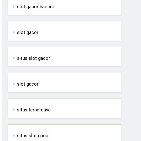
slot gacor hari ini
slot gacor
situs slot gacor
slot gacor
situs terpercaya
situs slot gacor