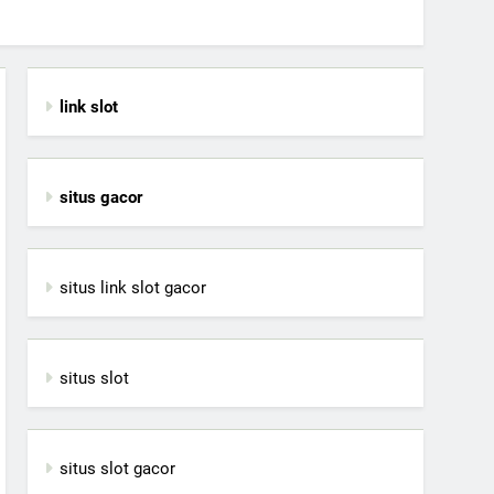
link slot
situs gacor
situs link slot gacor
situs slot
situs slot gacor