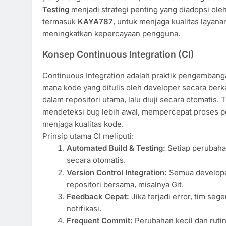
Testing
menjadi strategi penting yang diadopsi oleh
termasuk
KAYA787
, untuk menjaga kualitas layana
meningkatkan kepercayaan pengguna.
Konsep Continuous Integration (CI)
Continuous Integration adalah praktik pengembang
mana kode yang ditulis oleh developer secara berka
dalam repositori utama, lalu diuji secara otomatis.
mendeteksi bug lebih awal, mempercepat proses 
menjaga kualitas kode.
Prinsip utama CI meliputi:
Automated Build & Testing:
Setiap perubahan
secara otomatis.
Version Control Integration:
Semua develop
repositori bersama, misalnya Git.
Feedback Cepat:
Jika terjadi error, tim seg
notifikasi.
Frequent Commit:
Perubahan kecil dan ruti