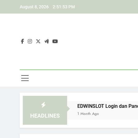
Skip
August 8, 2026
2:51:54 PM
to
content
Pol
Dapatkan S
atif yang Tepat
EDWINSLOT Login dan Panduan Akses 
1 Month Ago
HEADLINES