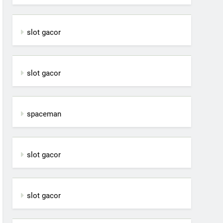
slot gacor
slot gacor
spaceman
slot gacor
slot gacor