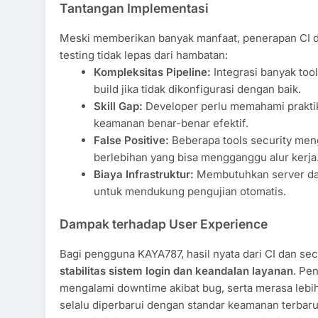
Tantangan Implementasi
Meski memberikan banyak manfaat, penerapan CI d
testing tidak lepas dari hambatan:
Kompleksitas Pipeline:
Integrasi banyak too
build jika tidak dikonfigurasi dengan baik.
Skill Gap:
Developer perlu memahami prakti
keamanan benar-benar efektif.
False Positive:
Beberapa tools security men
berlebihan yang bisa mengganggu alur kerja
Biaya Infrastruktur:
Membutuhkan server dan
untuk mendukung pengujian otomatis.
Dampak terhadap User Experience
Bagi pengguna KAYA787, hasil nyata dari CI dan secu
stabilitas sistem login dan keandalan layanan
. Pe
mengalami downtime akibat bug, serta merasa lebi
selalu diperbarui dengan standar keamanan terbar