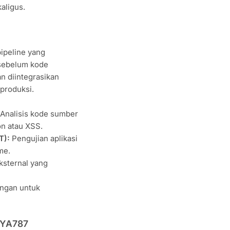
aligus.
pipeline yang
 sebelum kode
n diintegrasikan
produksi.
Analisis kode sumber
n atau XSS.
T):
Pengujian aplikasi
me.
ksternal yang
angan untuk
KAYA787