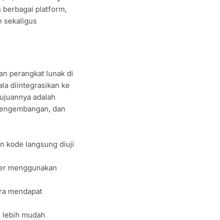
 berbagai platform,
n sekaligus
an perangkat lunak di
la diintegrasikan ke
 Tujuannya adalah
pengembangan, dan
 kode langsung diuji
er menggunakan
era mendapat
n lebih mudah