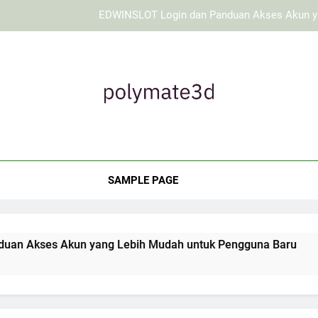
EDWINSLOT Login dan Panduan Akses Akun ya
Panduan Login
Login Lebah4D Lebih Mudah dengan Da
Cara Memerik
ymate 3D
EDWINSLOT Login dan Panduan Akses Akun ya
olusi Cetak 3D Berkualitas Tinggi Dari Polymate 3D. Teknologi
Panduan Login
SAMPLE PAGE
Login Lebah4D Lebih Mudah dengan Da
Akun yang Lebih Mudah untuk Pengguna Baru
Panduan 
2 Months A