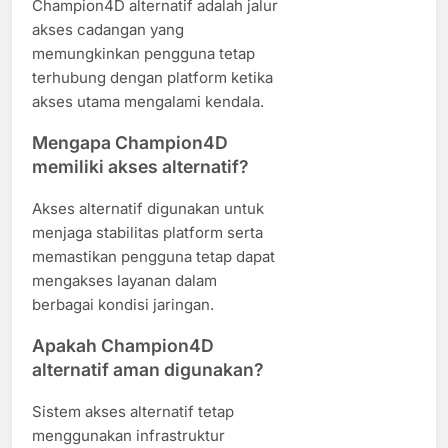
Champion4D alternatif adalah jalur
akses cadangan yang
memungkinkan pengguna tetap
terhubung dengan platform ketika
akses utama mengalami kendala.
Mengapa Champion4D
memiliki akses alternatif?
Akses alternatif digunakan untuk
menjaga stabilitas platform serta
memastikan pengguna tetap dapat
mengakses layanan dalam
berbagai kondisi jaringan.
Apakah Champion4D
alternatif aman digunakan?
Sistem akses alternatif tetap
menggunakan infrastruktur