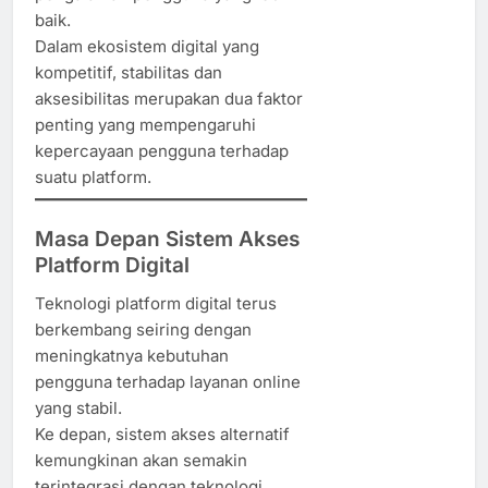
baik.
Dalam ekosistem digital yang
kompetitif, stabilitas dan
aksesibilitas merupakan dua faktor
penting yang mempengaruhi
kepercayaan pengguna terhadap
suatu platform.
Masa Depan Sistem Akses
Platform Digital
Teknologi platform digital terus
berkembang seiring dengan
meningkatnya kebutuhan
pengguna terhadap layanan online
yang stabil.
Ke depan, sistem akses alternatif
kemungkinan akan semakin
terintegrasi dengan teknologi