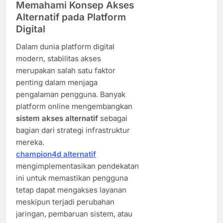
Memahami Konsep Akses
Alternatif pada Platform
Digital
Dalam dunia platform digital
modern, stabilitas akses
merupakan salah satu faktor
penting dalam menjaga
pengalaman pengguna. Banyak
platform online mengembangkan
sistem akses alternatif
sebagai
bagian dari strategi infrastruktur
mereka.
champion4d alternatif
mengimplementasikan pendekatan
ini untuk memastikan pengguna
tetap dapat mengakses layanan
meskipun terjadi perubahan
jaringan, pembaruan sistem, atau