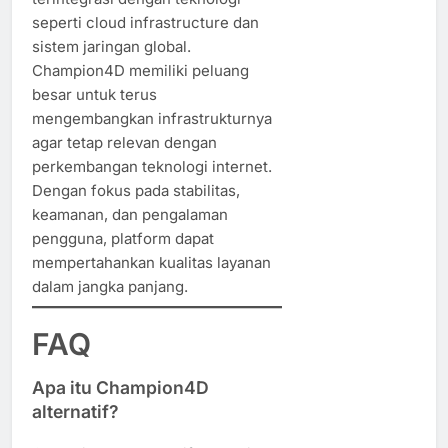
seperti cloud infrastructure dan
sistem jaringan global.
Champion4D memiliki peluang
besar untuk terus
mengembangkan infrastrukturnya
agar tetap relevan dengan
perkembangan teknologi internet.
Dengan fokus pada stabilitas,
keamanan, dan pengalaman
pengguna, platform dapat
mempertahankan kualitas layanan
dalam jangka panjang.
FAQ
Apa itu Champion4D
alternatif?