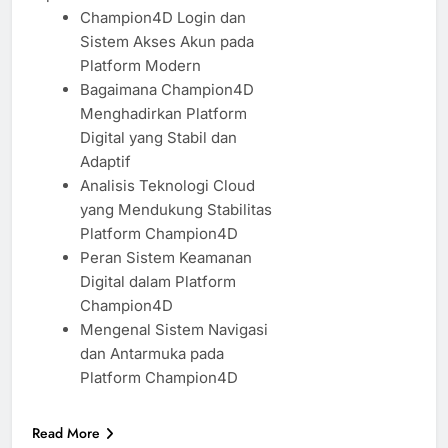
Champion4D Login dan
Sistem Akses Akun pada
Platform Modern
Bagaimana Champion4D
Menghadirkan Platform
Digital yang Stabil dan
Adaptif
Analisis Teknologi Cloud
yang Mendukung Stabilitas
Platform Champion4D
Peran Sistem Keamanan
Digital dalam Platform
Champion4D
Mengenal Sistem Navigasi
dan Antarmuka pada
Platform Champion4D
Read More