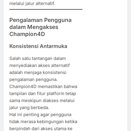
melalui jalur alternatif.
Pengalaman Pengguna
dalam Mengakses
Champion4D
Konsistensi Antarmuka
Salah satu tantangan dalam
menyediakan akses alternatif
adalah menjaga konsistensi
pengalaman pengguna.
Champion4D memastikan bahwa
tampilan dan fitur platform tetap
sama meskipun diakses melalui
jalur yang berbeda.
Hal ini penting agar pengguna
tidak merasa kebingungan ketika
berpindah dari akses utama ke