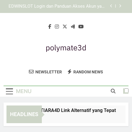
Skip
Panduan Login Edwinslot untuk Menjaga Data
to
Pribadi
content
Login Lebah4D Lebih Mudah dengan Data Akun
yang Tepat dan Tersusun Rapi
Cara Memeriksa TIARA4D Link Alternatif yang
Tepat
EDWINSLOT Login dan Panduan Akses Akun yang
Lebih Mudah untuk Pengguna Baru
Panduan Login Edwinslot untuk Menjaga Data
Pribadi
Polymate 3D
Dapatkan Solusi Cetak 3D Berkualitas
Login Lebah4D Lebih Mudah dengan Data Akun
NEWSLETTER
RANDOM NEWS
yang Tepat dan Tersusun Rapi
Tinggi Dari Polymate 3D. Teknologi Inovatif
Untuk Kebutuhan Industri Anda.
MENU
ara Memeriksa TIARA4D Link Alternatif yang Tepat
EDWI
HEADLINES
Month Ago
1 Mon