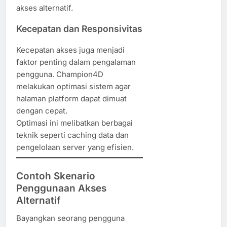
akses alternatif.
Kecepatan dan Responsivitas
Kecepatan akses juga menjadi
faktor penting dalam pengalaman
pengguna. Champion4D
melakukan optimasi sistem agar
halaman platform dapat dimuat
dengan cepat.
Optimasi ini melibatkan berbagai
teknik seperti caching data dan
pengelolaan server yang efisien.
Contoh Skenario
Penggunaan Akses
Alternatif
Bayangkan seorang pengguna