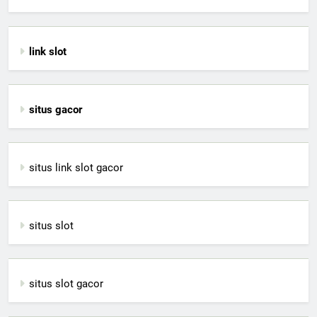
link slot
situs gacor
situs link slot gacor
situs slot
situs slot gacor