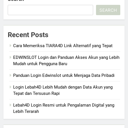
SEARCH
Recent Posts
Cara Memeriksa TIARA4D Link Alternatif yang Tepat
EDWINSLOT Login dan Panduan Akses Akun yang Lebih
Mudah untuk Pengguna Baru
Panduan Login Edwinslot untuk Menjaga Data Pribadi
Login Lebah4D Lebih Mudah dengan Data Akun yang
Tepat dan Tersusun Rapi
Lebah4D Login Resmi untuk Pengalaman Digital yang
Lebih Terarah