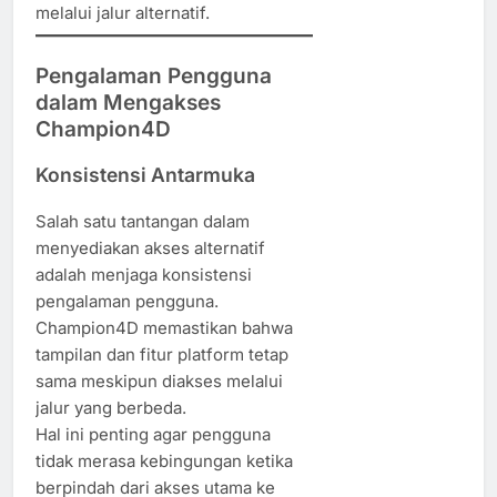
melalui jalur alternatif.
Pengalaman Pengguna
dalam Mengakses
Champion4D
Konsistensi Antarmuka
Salah satu tantangan dalam
menyediakan akses alternatif
adalah menjaga konsistensi
pengalaman pengguna.
Champion4D memastikan bahwa
tampilan dan fitur platform tetap
sama meskipun diakses melalui
jalur yang berbeda.
Hal ini penting agar pengguna
tidak merasa kebingungan ketika
berpindah dari akses utama ke