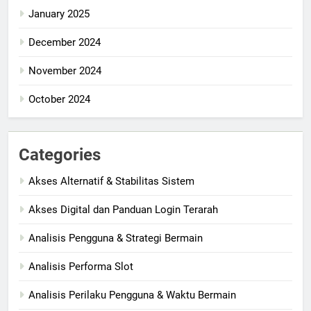
January 2025
December 2024
November 2024
October 2024
Categories
Akses Alternatif & Stabilitas Sistem
Akses Digital dan Panduan Login Terarah
Analisis Pengguna & Strategi Bermain
Analisis Performa Slot
Analisis Perilaku Pengguna & Waktu Bermain