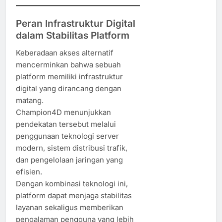
Peran Infrastruktur Digital
dalam Stabilitas Platform
Keberadaan akses alternatif
mencerminkan bahwa sebuah
platform memiliki infrastruktur
digital yang dirancang dengan
matang.
Champion4D menunjukkan
pendekatan tersebut melalui
penggunaan teknologi server
modern, sistem distribusi trafik,
dan pengelolaan jaringan yang
efisien.
Dengan kombinasi teknologi ini,
platform dapat menjaga stabilitas
layanan sekaligus memberikan
pengalaman pengguna yang lebih