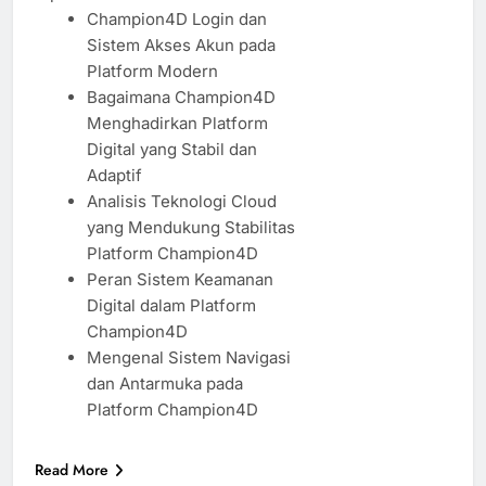
Champion4D Login dan
Sistem Akses Akun pada
Platform Modern
Bagaimana Champion4D
Menghadirkan Platform
Digital yang Stabil dan
Adaptif
Analisis Teknologi Cloud
yang Mendukung Stabilitas
Platform Champion4D
Peran Sistem Keamanan
Digital dalam Platform
Champion4D
Mengenal Sistem Navigasi
dan Antarmuka pada
Platform Champion4D
Read More