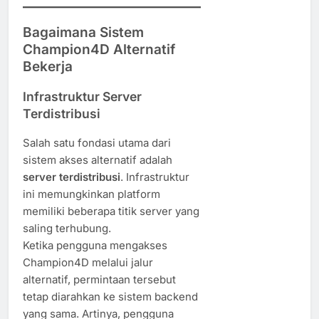
Bagaimana Sistem
Champion4D Alternatif
Bekerja
Infrastruktur Server
Terdistribusi
Salah satu fondasi utama dari
sistem akses alternatif adalah
server terdistribusi
. Infrastruktur
ini memungkinkan platform
memiliki beberapa titik server yang
saling terhubung.
Ketika pengguna mengakses
Champion4D melalui jalur
alternatif, permintaan tersebut
tetap diarahkan ke sistem backend
yang sama. Artinya, pengguna