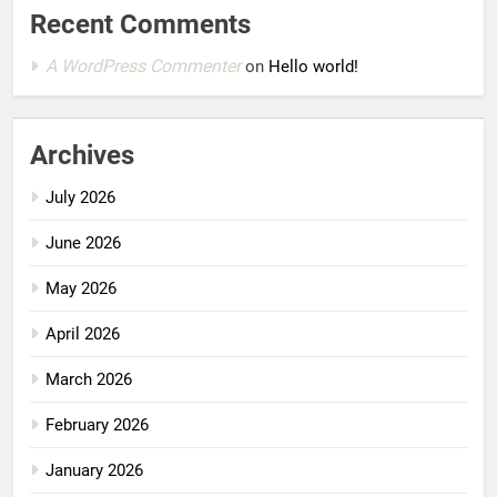
Recent Comments
A WordPress Commenter
on
Hello world!
Archives
July 2026
June 2026
May 2026
April 2026
March 2026
February 2026
January 2026