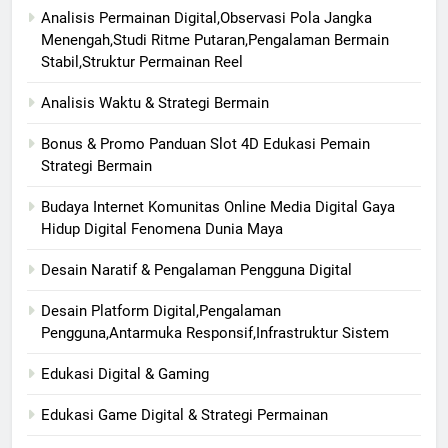
Analisis Permainan Digital,Observasi Pola Jangka
Menengah,Studi Ritme Putaran,Pengalaman Bermain
Stabil,Struktur Permainan Reel
Analisis Waktu & Strategi Bermain
Bonus & Promo Panduan Slot 4D Edukasi Pemain
Strategi Bermain
Budaya Internet Komunitas Online Media Digital Gaya
Hidup Digital Fenomena Dunia Maya
Desain Naratif & Pengalaman Pengguna Digital
Desain Platform Digital,Pengalaman
Pengguna,Antarmuka Responsif,Infrastruktur Sistem
Edukasi Digital & Gaming
Edukasi Game Digital & Strategi Permainan