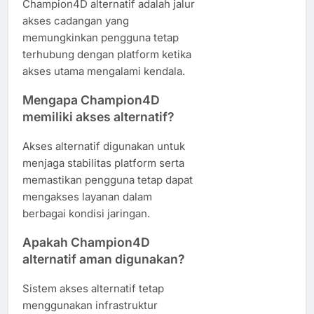
Champion4D alternatif adalah jalur
akses cadangan yang
memungkinkan pengguna tetap
terhubung dengan platform ketika
akses utama mengalami kendala.
Mengapa Champion4D
memiliki akses alternatif?
Akses alternatif digunakan untuk
menjaga stabilitas platform serta
memastikan pengguna tetap dapat
mengakses layanan dalam
berbagai kondisi jaringan.
Apakah Champion4D
alternatif aman digunakan?
Sistem akses alternatif tetap
menggunakan infrastruktur