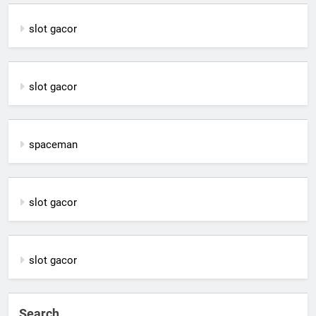
slot gacor
slot gacor
spaceman
slot gacor
slot gacor
Search