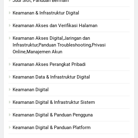
Judi Slot, Panduan Bermain
Keamanan & Infrastruktur Digital
Keamanan Akses dan Verifikasi Halaman
Keamanan Akses Digital,Jaringan dan
Infrastruktur,Panduan Troubleshooting,Privasi
Online,Manajemen Akun
Keamanan Akses Perangkat Pribadi
Keamanan Data & Infrastruktur Digital
Keamanan Digital
Keamanan Digital & Infrastruktur Sistem
Keamanan Digital & Panduan Pengguna
Keamanan Digital & Panduan Platform