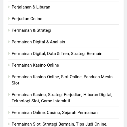
Perjalanan & Liburan
Perjudian Online
Permainan & Strategi
Permainan Digital & Analisis
Permainan Digital, Data & Tren, Strategi Bermain
Permainan Kasino Online
Permainan Kasino Online, Slot Online, Panduan Mesin
Slot
Permainan Kasino, Strategi Perjudian, Hiburan Digital,
Teknologi Slot, Game Interaktif
Permainan Online, Casino, Sejarah Permainan
Permainan Slot, Strategi Bermain, Tips Judi Online,