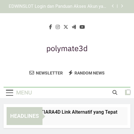
Skip
Panduan Login Edwinslot untuk Menjaga Data
to
Pribadi
content
Login Lebah4D Lebih Mudah dengan Data Akun
yang Tepat dan Tersusun Rapi
Cara Memeriksa TIARA4D Link Alternatif yang
Tepat
EDWINSLOT Login dan Panduan Akses Akun yang
Lebih Mudah untuk Pengguna Baru
Panduan Login Edwinslot untuk Menjaga Data
Pribadi
Polymate 3D
Dapatkan Solusi Cetak 3D Berkualitas
Login Lebah4D Lebih Mudah dengan Data Akun
NEWSLETTER
RANDOM NEWS
yang Tepat dan Tersusun Rapi
Tinggi Dari Polymate 3D. Teknologi Inovatif
Untuk Kebutuhan Industri Anda.
MENU
ra Memeriksa TIARA4D Link Alternatif yang Tepat
EDWI
HEADLINES
Weeks Ago
1 Mon