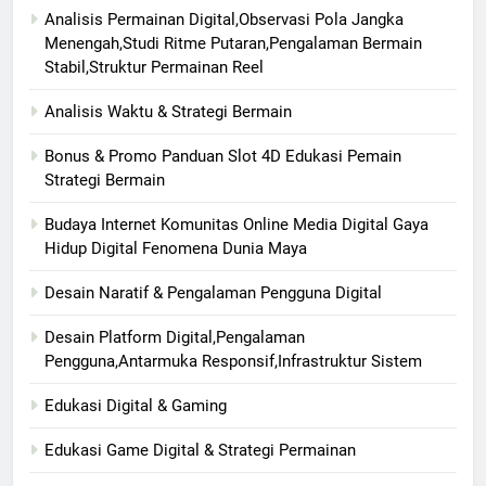
Analisis Permainan Digital,Observasi Pola Jangka
Menengah,Studi Ritme Putaran,Pengalaman Bermain
Stabil,Struktur Permainan Reel
Analisis Waktu & Strategi Bermain
Bonus & Promo Panduan Slot 4D Edukasi Pemain
Strategi Bermain
Budaya Internet Komunitas Online Media Digital Gaya
Hidup Digital Fenomena Dunia Maya
Desain Naratif & Pengalaman Pengguna Digital
Desain Platform Digital,Pengalaman
Pengguna,Antarmuka Responsif,Infrastruktur Sistem
Edukasi Digital & Gaming
Edukasi Game Digital & Strategi Permainan