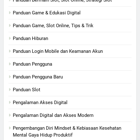
Panduan Bermain Slot, Slot Online, Strategi Slot
Panduan Game & Edukasi Digital
Panduan Game, Slot Online, Tips & Trik
Panduan Hiburan
Panduan Login Mobile dan Keamanan Akun
Panduan Pengguna
Panduan Pengguna Baru
Panduan Slot
Pengalaman Akses Digital
Pengalaman Digital dan Akses Modern
Pengembangan Diri Mindset & Kebiasaan Kesehatan
Mental Gaya Hidup Produktif