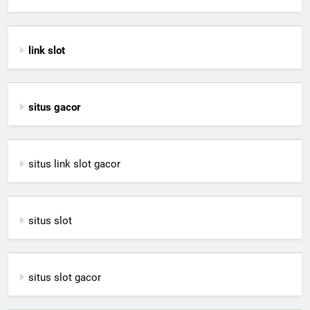
link slot
situs gacor
situs link slot gacor
situs slot
situs slot gacor