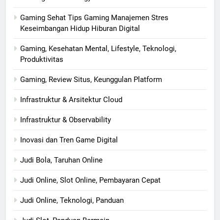
Gaming Sehat Tips Gaming Manajemen Stres
Keseimbangan Hidup Hiburan Digital
Gaming, Kesehatan Mental, Lifestyle, Teknologi,
Produktivitas
Gaming, Review Situs, Keunggulan Platform
Infrastruktur & Arsitektur Cloud
Infrastruktur & Observability
Inovasi dan Tren Game Digital
Judi Bola, Taruhan Online
Judi Online, Slot Online, Pembayaran Cepat
Judi Online, Teknologi, Panduan