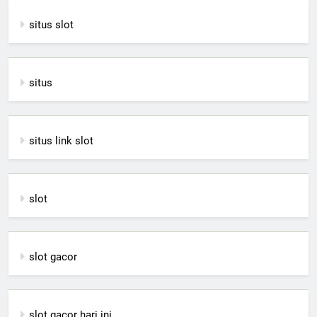
situs slot
situs
situs link slot
slot
slot gacor
slot gacor hari ini