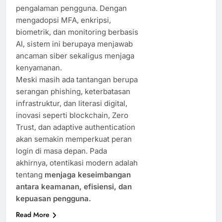
pengalaman pengguna. Dengan
mengadopsi MFA, enkripsi,
biometrik, dan monitoring berbasis
AI, sistem ini berupaya menjawab
ancaman siber sekaligus menjaga
kenyamanan.
Meski masih ada tantangan berupa
serangan phishing, keterbatasan
infrastruktur, dan literasi digital,
inovasi seperti blockchain, Zero
Trust, dan adaptive authentication
akan semakin memperkuat peran
login di masa depan. Pada
akhirnya, otentikasi modern adalah
tentang
menjaga keseimbangan
antara keamanan, efisiensi, dan
kepuasan pengguna.
Read More