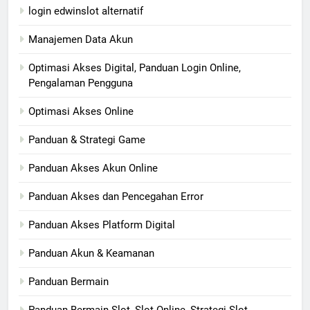
login edwinslot alternatif
Manajemen Data Akun
Optimasi Akses Digital, Panduan Login Online,
Pengalaman Pengguna
Optimasi Akses Online
Panduan & Strategi Game
Panduan Akses Akun Online
Panduan Akses dan Pencegahan Error
Panduan Akses Platform Digital
Panduan Akun & Keamanan
Panduan Bermain