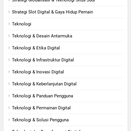
Strategi Globalisasi & Teknologi Situs Judi
Strategi Slot Digital & Gaya Hidup Pemain
Teknologi
Teknologi & Desain Antarmuka
Teknologi & Etika Digital
Teknologi & Infrastruktur Digital
Teknologi & Inovasi Digital
Teknologi & Keberlanjutan Digital
Teknologi & Panduan Pengguna
Teknologi & Permainan Digital
Teknologi & Solusi Pengguna