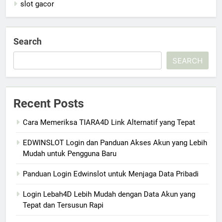
slot gacor
Search
SEARCH
Recent Posts
Cara Memeriksa TIARA4D Link Alternatif yang Tepat
EDWINSLOT Login dan Panduan Akses Akun yang Lebih
Mudah untuk Pengguna Baru
Panduan Login Edwinslot untuk Menjaga Data Pribadi
Login Lebah4D Lebih Mudah dengan Data Akun yang
Tepat dan Tersusun Rapi