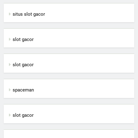
situs slot gacor
slot gacor
slot gacor
spaceman
slot gacor