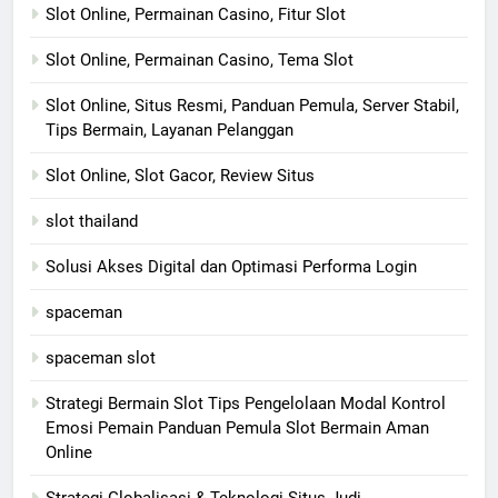
Slot Online, Permainan Casino, Fitur Slot
Slot Online, Permainan Casino, Tema Slot
Slot Online, Situs Resmi, Panduan Pemula, Server Stabil,
Tips Bermain, Layanan Pelanggan
Slot Online, Slot Gacor, Review Situs
slot thailand
Solusi Akses Digital dan Optimasi Performa Login
spaceman
spaceman slot
Strategi Bermain Slot Tips Pengelolaan Modal Kontrol
Emosi Pemain Panduan Pemula Slot Bermain Aman
Online