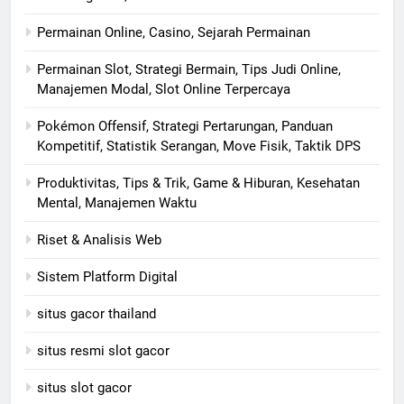
Permainan Online, Casino, Sejarah Permainan
Permainan Slot, Strategi Bermain, Tips Judi Online,
Manajemen Modal, Slot Online Terpercaya
Pokémon Offensif, Strategi Pertarungan, Panduan
Kompetitif, Statistik Serangan, Move Fisik, Taktik DPS
Produktivitas, Tips & Trik, Game & Hiburan, Kesehatan
Mental, Manajemen Waktu
Riset & Analisis Web
Sistem Platform Digital
situs gacor thailand
situs resmi slot gacor
situs slot gacor