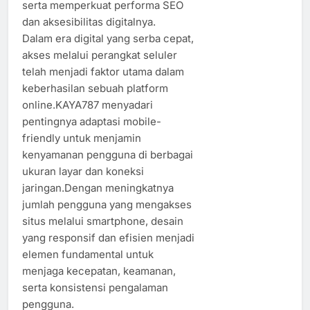
serta memperkuat performa SEO
dan aksesibilitas digitalnya.
Dalam era digital yang serba cepat,
akses melalui perangkat seluler
telah menjadi faktor utama dalam
keberhasilan sebuah platform
online.KAYA787 menyadari
pentingnya adaptasi mobile-
friendly untuk menjamin
kenyamanan pengguna di berbagai
ukuran layar dan koneksi
jaringan.Dengan meningkatnya
jumlah pengguna yang mengakses
situs melalui smartphone, desain
yang responsif dan efisien menjadi
elemen fundamental untuk
menjaga kecepatan, keamanan,
serta konsistensi pengalaman
pengguna.