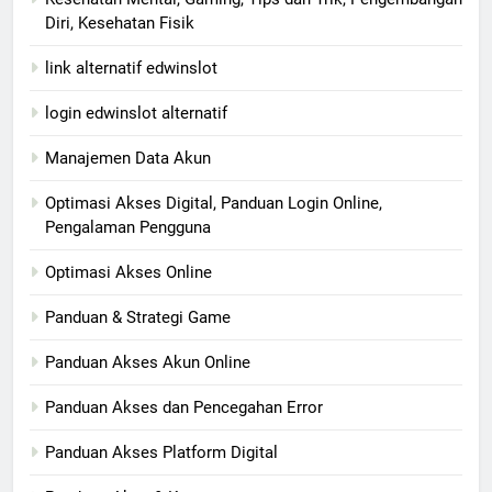
Diri, Kesehatan Fisik
link alternatif edwinslot
login edwinslot alternatif
Manajemen Data Akun
Optimasi Akses Digital, Panduan Login Online,
Pengalaman Pengguna
Optimasi Akses Online
Panduan & Strategi Game
Panduan Akses Akun Online
Panduan Akses dan Pencegahan Error
Panduan Akses Platform Digital