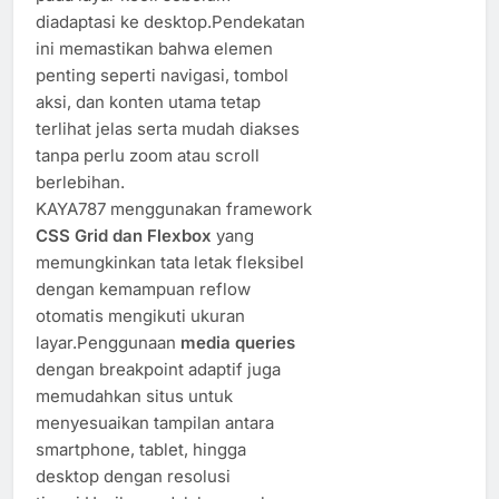
diadaptasi ke desktop.Pendekatan
ini memastikan bahwa elemen
penting seperti navigasi, tombol
aksi, dan konten utama tetap
terlihat jelas serta mudah diakses
tanpa perlu zoom atau scroll
berlebihan.
KAYA787 menggunakan framework
CSS Grid dan Flexbox
yang
memungkinkan tata letak fleksibel
dengan kemampuan reflow
otomatis mengikuti ukuran
layar.Penggunaan
media queries
dengan breakpoint adaptif juga
memudahkan situs untuk
menyesuaikan tampilan antara
smartphone, tablet, hingga
desktop dengan resolusi