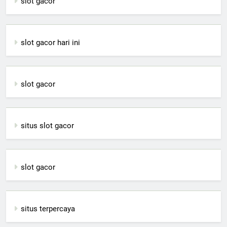
slot gacor
slot gacor hari ini
slot gacor
situs slot gacor
slot gacor
situs terpercaya