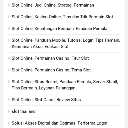
Slot Online, Judi Online, Strategi Permainan
Slot Online, Kasino Online, Tips dan Trik Bermain Slot
Slot Online, Keuntungan Bermain, Panduan Pemula
Slot Online, Panduan Mobile, Tutorial Login, Tips Pemain,
Keamanan Akun, Edukasi Slot
Slot Online, Permainan Casino, Fitur Slot
Slot Online, Permainan Casino, Tema Slot
Slot Online, Situs Resmi, Panduan Pemula, Server Stabil,
Tips Bermain, Layanan Pelanggan
Slot Online, Slot Gacor, Review Situs
slot thailand
Solusi Akses Digital dan Optimasi Performa Login