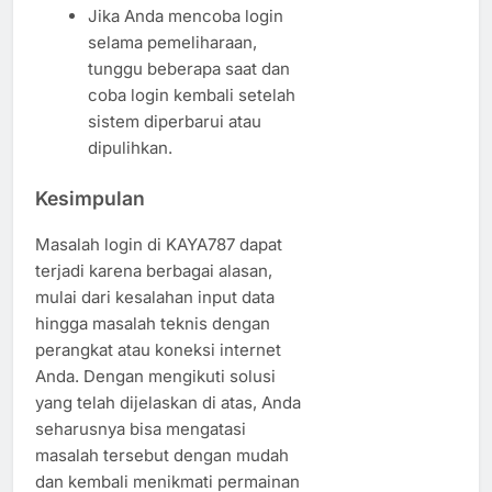
Jika Anda mencoba login
selama pemeliharaan,
tunggu beberapa saat dan
coba login kembali setelah
sistem diperbarui atau
dipulihkan.
Kesimpulan
Masalah login di KAYA787 dapat
terjadi karena berbagai alasan,
mulai dari kesalahan input data
hingga masalah teknis dengan
perangkat atau koneksi internet
Anda. Dengan mengikuti solusi
yang telah dijelaskan di atas, Anda
seharusnya bisa mengatasi
masalah tersebut dengan mudah
dan kembali menikmati permainan