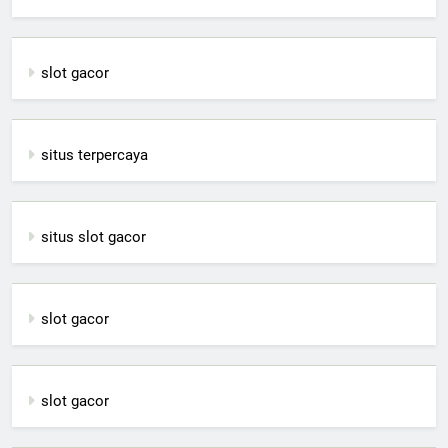
slot gacor
situs terpercaya
situs slot gacor
slot gacor
slot gacor