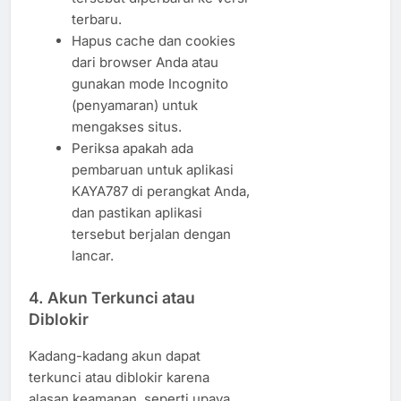
terbaru.
Hapus cache dan cookies
dari browser Anda atau
gunakan mode Incognito
(penyamaran) untuk
mengakses situs.
Periksa apakah ada
pembaruan untuk aplikasi
KAYA787 di perangkat Anda,
dan pastikan aplikasi
tersebut berjalan dengan
lancar.
4.
Akun Terkunci atau
Diblokir
Kadang-kadang akun dapat
terkunci atau diblokir karena
alasan keamanan, seperti upaya