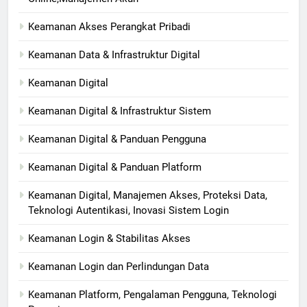
Keamanan Akses Perangkat Pribadi
Keamanan Data & Infrastruktur Digital
Keamanan Digital
Keamanan Digital & Infrastruktur Sistem
Keamanan Digital & Panduan Pengguna
Keamanan Digital & Panduan Platform
Keamanan Digital, Manajemen Akses, Proteksi Data,
Teknologi Autentikasi, Inovasi Sistem Login
Keamanan Login & Stabilitas Akses
Keamanan Login dan Perlindungan Data
Keamanan Platform, Pengalaman Pengguna, Teknologi