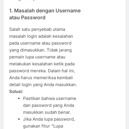
1.
Masalah dengan Username
atau Password
Salah satu penyebab utama
masalah login adalah kesalahan
pada username atau password
yang dimasukkan. Tidak jarang
pemain lupa username atau
melakukan kesalahan ketik pada
password mereka. Dalam hal ini,
Anda harus memeriksa kembali
detail login yang Anda masukkan.
Solusi:
Pastikan bahwa username
dan password yang Anda
masukkan sudah benar.
Jika Anda lupa password,
gunakan fitur “Lupa