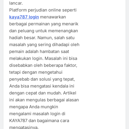
lancar.
Platform perjudian online seperti
kaya787 login
menawarkan
berbagai permainan yang menarik
dan peluang untuk memenangkan
hadiah besar. Namun, salah satu
masalah yang sering dihadapi oleh
pemain adalah hambatan saat
melakukan login. Masalah ini bisa
disebabkan oleh beberapa faktor,
tetapi dengan mengetahui
penyebab dan solusi yang tepat,
Anda bisa mengatasi kendala ini
dengan cepat dan mudah. Artikel
ini akan mengulas berbagai alasan
mengapa Anda mungkin
mengalami masalah login di
KAYA787 dan bagaimana cara
mengatasinya.