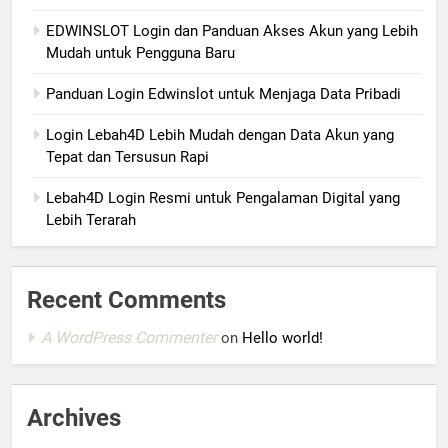
EDWINSLOT Login dan Panduan Akses Akun yang Lebih
Mudah untuk Pengguna Baru
Panduan Login Edwinslot untuk Menjaga Data Pribadi
Login Lebah4D Lebih Mudah dengan Data Akun yang
Tepat dan Tersusun Rapi
Lebah4D Login Resmi untuk Pengalaman Digital yang
Lebih Terarah
Recent Comments
A WordPress Commenter
on
Hello world!
Archives