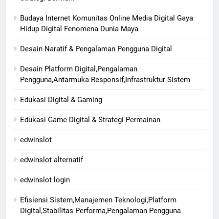
Budaya Internet Komunitas Online Media Digital Gaya
Hidup Digital Fenomena Dunia Maya
Desain Naratif & Pengalaman Pengguna Digital
Desain Platform Digital,Pengalaman
Pengguna,Antarmuka Responsif,Infrastruktur Sistem
Edukasi Digital & Gaming
Edukasi Game Digital & Strategi Permainan
edwinslot
edwinslot alternatif
edwinslot login
Efisiensi Sistem,Manajemen Teknologi,Platform
Digital,Stabilitas Performa,Pengalaman Pengguna