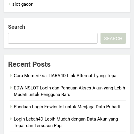
slot gacor
Search
SEARCH
Recent Posts
Cara Memeriksa TIARA4D Link Alternatif yang Tepat
EDWINSLOT Login dan Panduan Akses Akun yang Lebih
Mudah untuk Pengguna Baru
Panduan Login Edwinslot untuk Menjaga Data Pribadi
Login Lebah4D Lebih Mudah dengan Data Akun yang
Tepat dan Tersusun Rapi