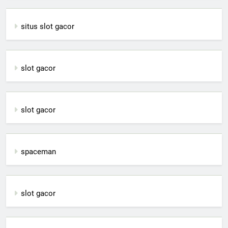
situs slot gacor
slot gacor
slot gacor
spaceman
slot gacor