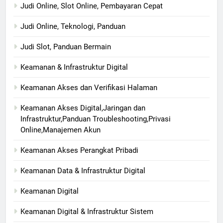
Judi Online, Slot Online, Pembayaran Cepat
Judi Online, Teknologi, Panduan
Judi Slot, Panduan Bermain
Keamanan & Infrastruktur Digital
Keamanan Akses dan Verifikasi Halaman
Keamanan Akses Digital,Jaringan dan
Infrastruktur,Panduan Troubleshooting,Privasi
Online,Manajemen Akun
Keamanan Akses Perangkat Pribadi
Keamanan Data & Infrastruktur Digital
Keamanan Digital
Keamanan Digital & Infrastruktur Sistem