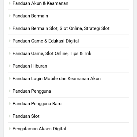
Panduan Akun & Keamanan
Panduan Bermain
Panduan Bermain Slot, Slot Online, Strategi Slot
Panduan Game & Edukasi Digital
Panduan Game, Slot Online, Tips & Trik
Panduan Hiburan
Panduan Login Mobile dan Keamanan Akun
Panduan Pengguna
Panduan Pengguna Baru
Panduan Slot
Pengalaman Akses Digital