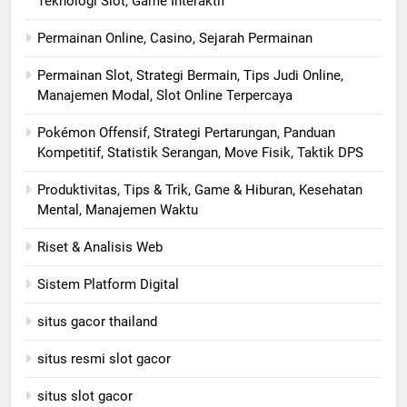
Teknologi Slot, Game Interaktif
Permainan Online, Casino, Sejarah Permainan
Permainan Slot, Strategi Bermain, Tips Judi Online,
Manajemen Modal, Slot Online Terpercaya
Pokémon Offensif, Strategi Pertarungan, Panduan
Kompetitif, Statistik Serangan, Move Fisik, Taktik DPS
Produktivitas, Tips & Trik, Game & Hiburan, Kesehatan
Mental, Manajemen Waktu
Riset & Analisis Web
Sistem Platform Digital
situs gacor thailand
situs resmi slot gacor
situs slot gacor