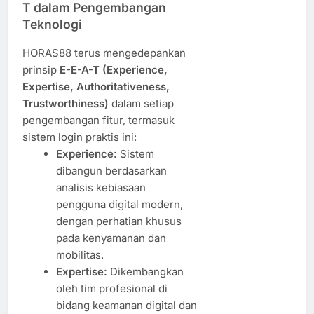
T dalam Pengembangan
Teknologi
HORAS88 terus mengedepankan
prinsip
E-E-A-T (Experience,
Expertise, Authoritativeness,
Trustworthiness)
dalam setiap
pengembangan fitur, termasuk
sistem login praktis ini:
Experience:
Sistem
dibangun berdasarkan
analisis kebiasaan
pengguna digital modern,
dengan perhatian khusus
pada kenyamanan dan
mobilitas.
Expertise:
Dikembangkan
oleh tim profesional di
bidang keamanan digital dan