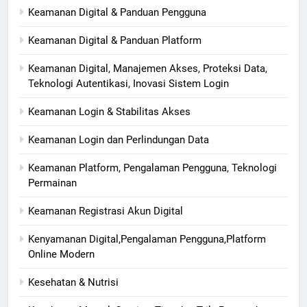
Keamanan Digital & Panduan Pengguna
Keamanan Digital & Panduan Platform
Keamanan Digital, Manajemen Akses, Proteksi Data,
Teknologi Autentikasi, Inovasi Sistem Login
Keamanan Login & Stabilitas Akses
Keamanan Login dan Perlindungan Data
Keamanan Platform, Pengalaman Pengguna, Teknologi
Permainan
Keamanan Registrasi Akun Digital
Kenyamanan Digital,Pengalaman Pengguna,Platform
Online Modern
Kesehatan & Nutrisi