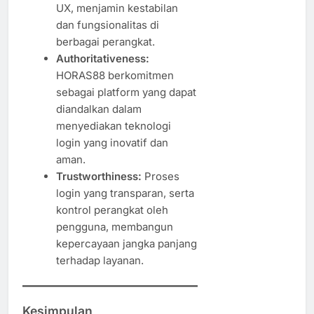
UX, menjamin kestabilan
dan fungsionalitas di
berbagai perangkat.
Authoritativeness:
HORAS88 berkomitmen
sebagai platform yang dapat
diandalkan dalam
menyediakan teknologi
login yang inovatif dan
aman.
Trustworthiness:
Proses
login yang transparan, serta
kontrol perangkat oleh
pengguna, membangun
kepercayaan jangka panjang
terhadap layanan.
Kesimpulan