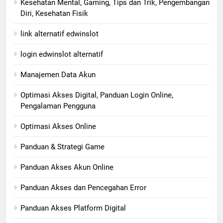
Kesehatan Mental, Gaming, Tips dan Trik, Pengembangan
Diri, Kesehatan Fisik
link alternatif edwinslot
login edwinslot alternatif
Manajemen Data Akun
Optimasi Akses Digital, Panduan Login Online,
Pengalaman Pengguna
Optimasi Akses Online
Panduan & Strategi Game
Panduan Akses Akun Online
Panduan Akses dan Pencegahan Error
Panduan Akses Platform Digital