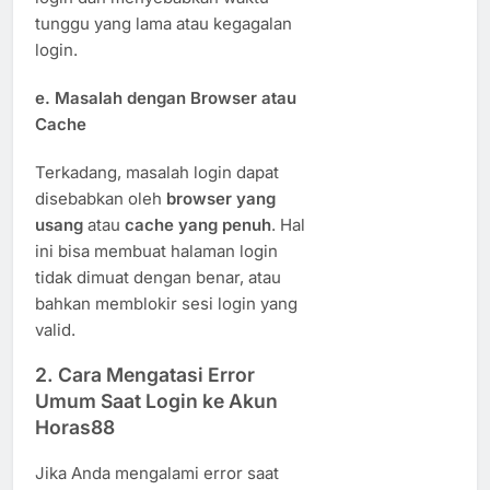
tunggu yang lama atau kegagalan
login.
e.
Masalah dengan Browser atau
Cache
Terkadang, masalah login dapat
disebabkan oleh
browser yang
usang
atau
cache yang penuh
. Hal
ini bisa membuat halaman login
tidak dimuat dengan benar, atau
bahkan memblokir sesi login yang
valid.
2.
Cara Mengatasi Error
Umum Saat Login ke Akun
Horas88
Jika Anda mengalami error saat