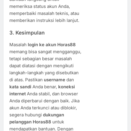
memeriksa status akun Anda,
memperbaiki masalah teknis, atau
memberikan instruksi lebih lanjut.
3.
Kesimpulan
Masalah
login ke akun Horas88
memang bisa sangat mengganggu,
tetapi sebagian besar masalah
dapat diatasi dengan mengikuti
langkah-langkah yang disebutkan
di atas. Pastikan
username
dan
kata sandi
Anda benar,
koneksi
internet
Anda stabil, dan browser
Anda diperbarui dengan baik. Jika
akun Anda terkunci atau diblokir,
segera hubungi
dukungan
pelanggan Horas88
untuk
mendapatkan bantuan. Dengan