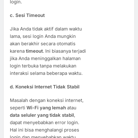
login.
c.
Sesi Timeout
Jika Anda tidak aktif dalam waktu
lama, sesi login Anda mungkin
akan berakhir secara otomatis
karena
timeout
. Ini biasanya terjadi
jika Anda meninggalkan halaman
login terbuka tanpa melakukan
interaksi selama beberapa waktu.
d.
Koneksi Internet Tidak Stabil
Masalah dengan koneksi internet,
seperti
Wi-Fi yang lemah
atau
data seluler yang tidak stabil
,
dapat menyebabkan error login.
Hal ini bisa menghalangi proses
login dan menyebabkan waktu