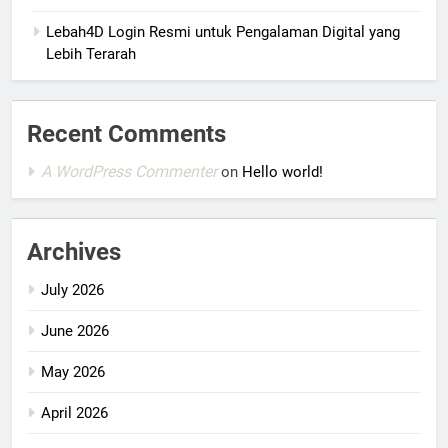
Lebah4D Login Resmi untuk Pengalaman Digital yang
Lebih Terarah
Recent Comments
A WordPress Commenter
on
Hello world!
Archives
July 2026
June 2026
May 2026
April 2026