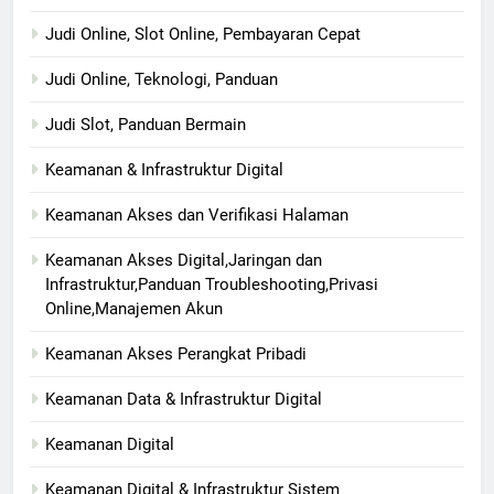
Judi Online, Slot Online, Pembayaran Cepat
Judi Online, Teknologi, Panduan
Judi Slot, Panduan Bermain
Keamanan & Infrastruktur Digital
Keamanan Akses dan Verifikasi Halaman
Keamanan Akses Digital,Jaringan dan
Infrastruktur,Panduan Troubleshooting,Privasi
Online,Manajemen Akun
Keamanan Akses Perangkat Pribadi
Keamanan Data & Infrastruktur Digital
Keamanan Digital
Keamanan Digital & Infrastruktur Sistem