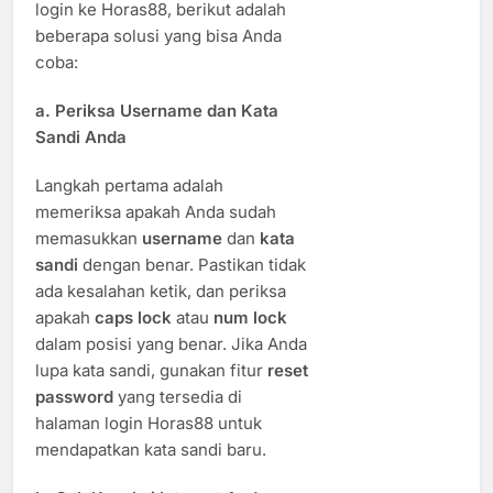
login ke Horas88, berikut adalah
beberapa solusi yang bisa Anda
coba:
a.
Periksa Username dan Kata
Sandi Anda
Langkah pertama adalah
memeriksa apakah Anda sudah
memasukkan
username
dan
kata
sandi
dengan benar. Pastikan tidak
ada kesalahan ketik, dan periksa
apakah
caps lock
atau
num lock
dalam posisi yang benar. Jika Anda
lupa kata sandi, gunakan fitur
reset
password
yang tersedia di
halaman login Horas88 untuk
mendapatkan kata sandi baru.