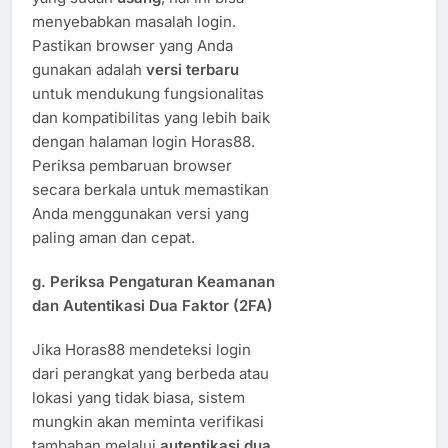
menyebabkan masalah login.
Pastikan browser yang Anda
gunakan adalah
versi terbaru
untuk mendukung fungsionalitas
dan kompatibilitas yang lebih baik
dengan halaman login Horas88.
Periksa pembaruan browser
secara berkala untuk memastikan
Anda menggunakan versi yang
paling aman dan cepat.
g.
Periksa Pengaturan Keamanan
dan Autentikasi Dua Faktor (2FA)
Jika Horas88 mendeteksi login
dari perangkat yang berbeda atau
lokasi yang tidak biasa, sistem
mungkin akan meminta verifikasi
tambahan melalui
autentikasi dua