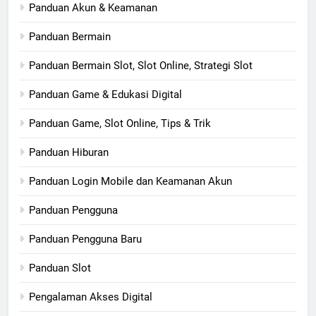
Panduan Akun & Keamanan
Panduan Bermain
Panduan Bermain Slot, Slot Online, Strategi Slot
Panduan Game & Edukasi Digital
Panduan Game, Slot Online, Tips & Trik
Panduan Hiburan
Panduan Login Mobile dan Keamanan Akun
Panduan Pengguna
Panduan Pengguna Baru
Panduan Slot
Pengalaman Akses Digital