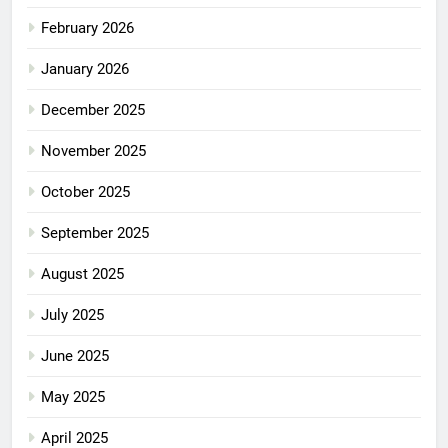
February 2026
January 2026
December 2025
November 2025
October 2025
September 2025
August 2025
July 2025
June 2025
May 2025
April 2025