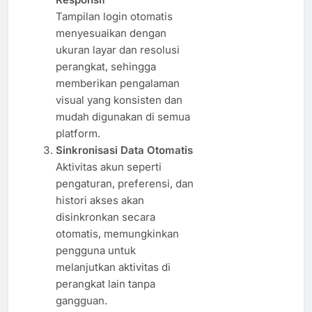
Tampilan login otomatis
menyesuaikan dengan
ukuran layar dan resolusi
perangkat, sehingga
memberikan pengalaman
visual yang konsisten dan
mudah digunakan di semua
platform.
Sinkronisasi Data Otomatis
Aktivitas akun seperti
pengaturan, preferensi, dan
histori akses akan
disinkronkan secara
otomatis, memungkinkan
pengguna untuk
melanjutkan aktivitas di
perangkat lain tanpa
gangguan.