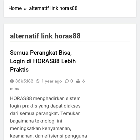
Home
alternatif link horas88
alternatif link horas88
Semua Perangkat Bisa,
Login di HORAS88 Lebih
Praktis
86b5d82
1 year ago
0
6
mins
HORAS88 menghadirkan sistem
login praktis yang dapat diakses
dari semua perangkat. Temukan
bagaimana teknologi ini
meningkatkan kenyamanan,
keamanan, dan efisiensi pengguna