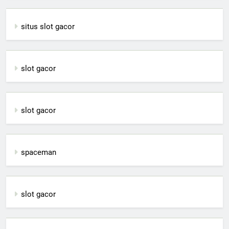
situs slot gacor
slot gacor
slot gacor
spaceman
slot gacor