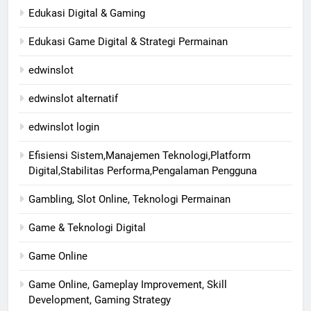
Edukasi Digital & Gaming
Edukasi Game Digital & Strategi Permainan
edwinslot
edwinslot alternatif
edwinslot login
Efisiensi Sistem,Manajemen Teknologi,Platform
Digital,Stabilitas Performa,Pengalaman Pengguna
Gambling, Slot Online, Teknologi Permainan
Game & Teknologi Digital
Game Online
Game Online, Gameplay Improvement, Skill
Development, Gaming Strategy