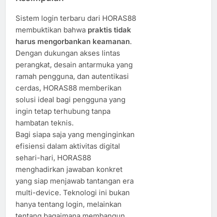
Sistem login terbaru dari HORAS88
membuktikan bahwa
praktis tidak
harus mengorbankan keamanan
.
Dengan dukungan akses lintas
perangkat, desain antarmuka yang
ramah pengguna, dan autentikasi
cerdas, HORAS88 memberikan
solusi ideal bagi pengguna yang
ingin tetap terhubung tanpa
hambatan teknis.
Bagi siapa saja yang menginginkan
efisiensi dalam aktivitas digital
sehari-hari, HORAS88
menghadirkan jawaban konkret
yang siap menjawab tantangan era
multi-device. Teknologi ini bukan
hanya tentang login, melainkan
tentang bagaimana membangun