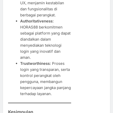
UX, menjamin kestabilan
dan fungsionalitas di
berbagai perangkat.
Authoritativeness:
HORAS88 berkomitmen
sebagai platform yang dapat
diandalkan dalam
menyediakan teknologi
login yang inovatif dan
aman.
Trustworthiness:
Proses
login yang transparan, serta
kontrol perangkat oleh
pengguna, membangun
kepercayaan jangka panjang
terhadap layanan.
Kesimpulan