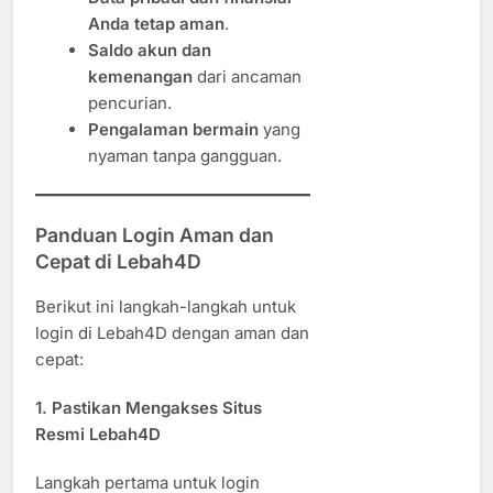
Anda tetap aman
.
Saldo akun dan
kemenangan
dari ancaman
pencurian.
Pengalaman bermain
yang
nyaman tanpa gangguan.
Panduan Login Aman dan
Cepat di Lebah4D
Berikut ini langkah-langkah untuk
login di Lebah4D dengan aman dan
cepat:
1. Pastikan Mengakses Situs
Resmi Lebah4D
Langkah pertama untuk login