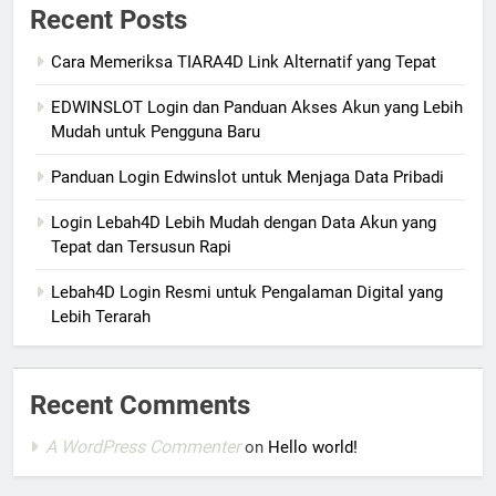
Recent Posts
Cara Memeriksa TIARA4D Link Alternatif yang Tepat
EDWINSLOT Login dan Panduan Akses Akun yang Lebih
Mudah untuk Pengguna Baru
Panduan Login Edwinslot untuk Menjaga Data Pribadi
Login Lebah4D Lebih Mudah dengan Data Akun yang
Tepat dan Tersusun Rapi
Lebah4D Login Resmi untuk Pengalaman Digital yang
Lebih Terarah
Recent Comments
A WordPress Commenter
on
Hello world!