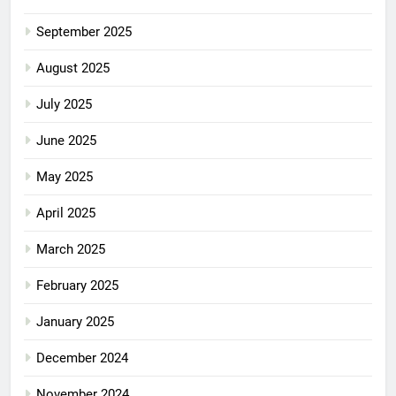
September 2025
August 2025
July 2025
June 2025
May 2025
April 2025
March 2025
February 2025
January 2025
December 2024
November 2024