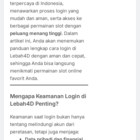
terpercaya di Indonesia,
menawarkan proses login yang
mudah dan aman, serta akses ke
berbagai permainan slot dengan
peluang menang tinggi
. Dalam
artikel ini, Anda akan menemukan
panduan lengkap cara login di
Lebah4D dengan aman dan cepat,
sehingga Anda bisa langsung
menikmati permainan slot online
favorit Anda.
Mengapa Keamanan Login di
Lebah4D Penting?
Keamanan saat login bukan hanya
tentang melindungi akun dari
peretasan, tetapi juga menjaga:
Data pribadi dan finansial