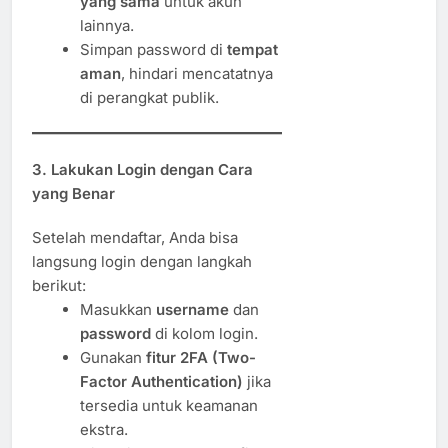
yang sama
untuk akun
lainnya.
Simpan password di
tempat
aman
, hindari mencatatnya
di perangkat publik.
3. Lakukan Login dengan Cara
yang Benar
Setelah mendaftar, Anda bisa
langsung login dengan langkah
berikut:
Masukkan
username
dan
password
di kolom login.
Gunakan
fitur 2FA (Two-
Factor Authentication)
jika
tersedia untuk keamanan
ekstra.