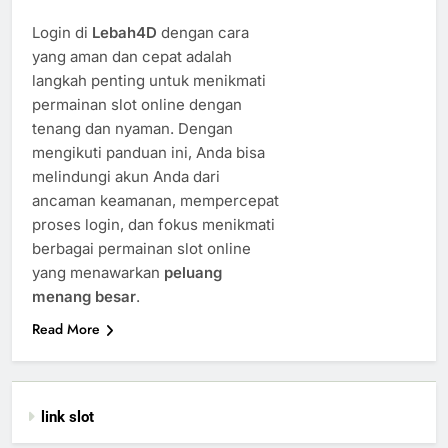
Login di
Lebah4D
dengan cara
yang aman dan cepat adalah
langkah penting untuk menikmati
permainan slot online dengan
tenang dan nyaman. Dengan
mengikuti panduan ini, Anda bisa
melindungi akun Anda dari
ancaman keamanan, mempercepat
proses login, dan fokus menikmati
berbagai permainan slot online
yang menawarkan
peluang
menang besar
.
Read More
link slot