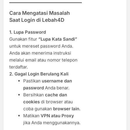
Cara Mengatasi Masalah
Saat Login di Lebah4D
1. Lupa Password
Gunakan fitur
“Lupa Kata Sandi”
untuk mereset password Anda.
Anda akan menerima instruksi
melalui email atau nomor telepon
terdaftar.
2. Gagal Login Berulang Kali
Pastikan
username dan
password
Anda benar.
Bersihkan
cache dan
cookies
di browser atau
coba gunakan
browser lain
.
Matikan
VPN atau Proxy
jika Anda menggunakannya.