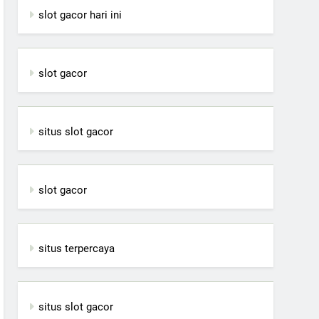
slot gacor hari ini
slot gacor
situs slot gacor
slot gacor
situs terpercaya
situs slot gacor