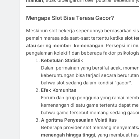
mandiri
, tidak dipengaruhi oleh putaran sebelumnya
Mengapa Slot Bisa Terasa Gacor?
Meskipun slot bekerja sepenuhnya berdasarkan si
pemain merasa ada saat-saat tertentu ketika
slot t
atau sering memberi kemenangan
. Persepsi ini m
pengalaman kolektif dan beberapa faktor psikologis
Kebetulan Statistik
Dalam permainan yang bersifat acak, mom
keberuntungan bisa terjadi secara berurutan
bahwa slot sedang dalam kondisi “gacor”.
Efek Komunitas
Forum dan grup pengguna yang ramai memb
kemenangan di satu game tertentu dapat m
bahwa game tersebut memang sedang gacor
Algoritma Penyesuaian Volatilitas
Beberapa provider slot memang menyematka
menengah hingga tinggi
, yang membuat has