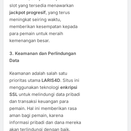
slot yang tersedia menawarkan
jackpot progresif
, yang terus
meningkat seiring waktu,
memberikan kesempatan kepada
para pemain untuk meraih
kemenangan besar.
3. Keamanan dan Perlindungan
Data
Keamanan adalah salah satu
prioritas utama
LARIS4D
. Situs ini
menggunakan teknologi
enkripsi
SSL
untuk melindungi data pribadi
dan transaksi keuangan para
pemain. Hal ini memberikan rasa
aman bagi pemain, karena
informasi pribadi dan dana mereka
akan terlindungi dengan baik.