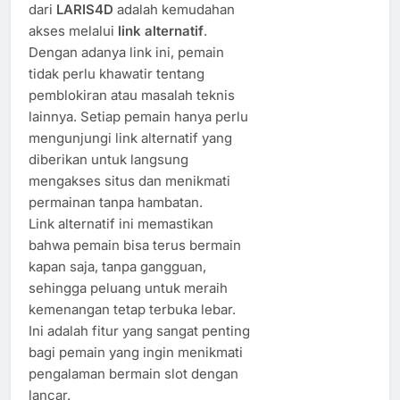
dari
LARIS4D
adalah kemudahan
akses melalui
link alternatif
.
Dengan adanya link ini, pemain
tidak perlu khawatir tentang
pemblokiran atau masalah teknis
lainnya. Setiap pemain hanya perlu
mengunjungi link alternatif yang
diberikan untuk langsung
mengakses situs dan menikmati
permainan tanpa hambatan.
Link alternatif ini memastikan
bahwa pemain bisa terus bermain
kapan saja, tanpa gangguan,
sehingga peluang untuk meraih
kemenangan tetap terbuka lebar.
Ini adalah fitur yang sangat penting
bagi pemain yang ingin menikmati
pengalaman bermain slot dengan
lancar.