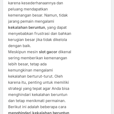
karena kesederhanaannya dan
peluang mendapatkan
kemenangan besar. Namun, tidak
jarang pemain mengalami
kekalahan beruntun
, yang dapat
menyebabkan frustrasi dan bahkan
kerugian besar jika tidak dikelola
dengan baik.
Meskipun mesin
slot gacor
dikenal
sering memberikan kemenangan
lebih besar, tetap ada
kemungkinan mengalami
kekalahan berturut-turut. Oleh
karena itu, penting untuk memiliki
strategi yang tepat agar Anda bisa
menghindari kekalahan beruntun
dan tetap menikmati permainan.
Berikut ini adalah beberapa cara
menghindari kekalahan beruntun