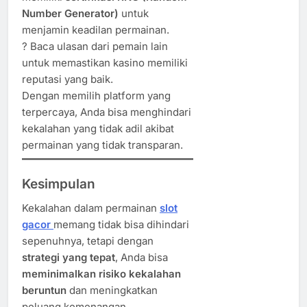
Number Generator)
untuk
menjamin keadilan permainan.
? Baca ulasan dari pemain lain
untuk memastikan kasino memiliki
reputasi yang baik.
Dengan memilih platform yang
terpercaya, Anda bisa menghindari
kekalahan yang tidak adil akibat
permainan yang tidak transparan.
Kesimpulan
Kekalahan dalam permainan
slot
gacor
memang tidak bisa dihindari
sepenuhnya, tetapi dengan
strategi yang tepat
, Anda bisa
meminimalkan risiko kekalahan
beruntun
dan meningkatkan
peluang kemenangan.