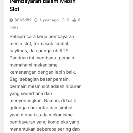
Pembayaran dalam Mesin
Slot
86b5d82
1 year ago
0
8
mins
Pelajari cara kerja pembayaran
mesin slot, termasuk simbol,
paylines, dan pengaruh RTP.
Panduan ini membantu pemain
memahami mekanisme
kemenangan dengan lebih baik.
Bagi sebagian besar pemain,
bermain mesin slot adalah hiburan
yang sederhana dan
menyenangkan. Namun, di balik
gulungan berputar dan simbol
yang menarik, ada mekanisme
pembayaran yang kompleks yang
menentukan seberapa sering dan