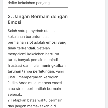
risiko kekalahan panjang.
3. Jangan Bermain dengan
Emosi
Salah satu penyebab utama
kekalahan beruntun dalam
permainan slot adalah
emosi yang
tidak terkendali
. Setelah
mengalami kekalahan berturut-
turut, banyak pemain menjadi
frustrasi dan mulai
meningkatkan
taruhan tanpa perhitungan
, yang
justru memperparah kerugian.
? Jika Anda mulai merasa emosi
atau stres, berhentilah bermain
sejenak.
? Tetapkan batas waktu bermain
dan jangan memaksakan diri.