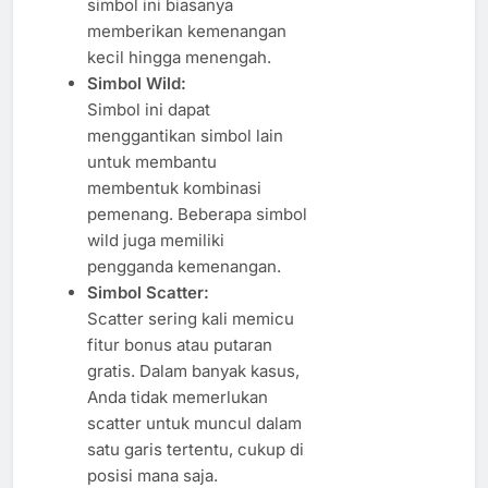
simbol ini biasanya
memberikan kemenangan
kecil hingga menengah.
Simbol Wild:
Simbol ini dapat
menggantikan simbol lain
untuk membantu
membentuk kombinasi
pemenang. Beberapa simbol
wild juga memiliki
pengganda kemenangan.
Simbol Scatter:
Scatter sering kali memicu
fitur bonus atau putaran
gratis. Dalam banyak kasus,
Anda tidak memerlukan
scatter untuk muncul dalam
satu garis tertentu, cukup di
posisi mana saja.